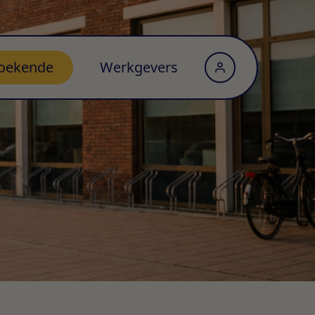
oekende
Werkgevers