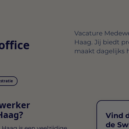
Vacature Medewer
ffice
Haag. Jij biedt p
maakt dagelijks h
istratie
ewerker
 Haag?
Vind d
de Sw
n Haag
is een veelzijdige