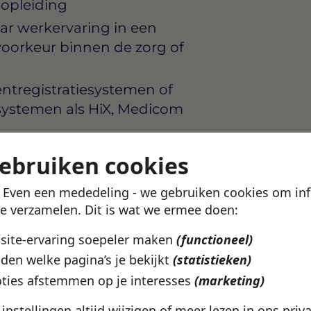
 opleiding
jaar werkervaring in een
j voorkeur binnen de zorg of
ntregistratiesystemen of
systemen als HiX, Medicom
vol, zowel mondeling als
gebruiken cookies
e momenten vriendelijk en
! Even een mededeling - we gebruiken cookies om in
te verzamelen. Dit is wat we ermee doen:
sbestendig en weet goed
bsite-ervaring soepeler maken
(functioneel)
uitstekend; beheersing van
den welke pagina’s je bekijkt
(statistieken)
rks is een voordeel gezien
ties afstemmen op je interesses
(marketing)
ng in Den Haag
e instellingen altijd wijzigen of meer lezen in ons
priv