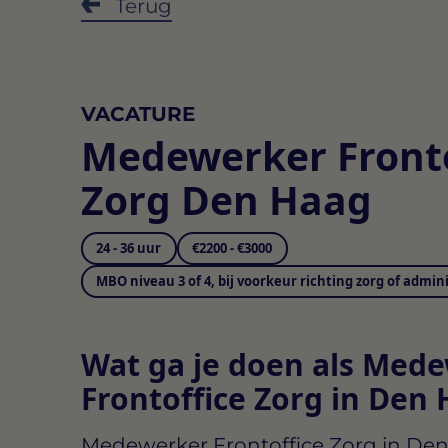
Terug
VACATURE
Medewerker Fronto
Zorg Den Haag
24 - 36 uur
€2200 - €3000
MBO niveau 3 of 4, bij voorkeur richting zorg of admin
Wat ga je doen als Med
Frontoffice Zorg in Den
Medewerker Frontoffice Zorg in De