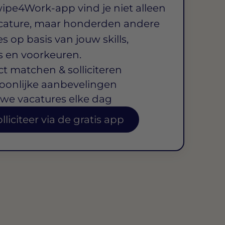
wipe4Work-app vind je niet alleen
cature, maar honderden andere
s op basis van jouw skills,
s en voorkeuren.
ct matchen & solliciteren
oonlijke aanbevelingen
we vacatures elke dag
lliciteer via de gratis app