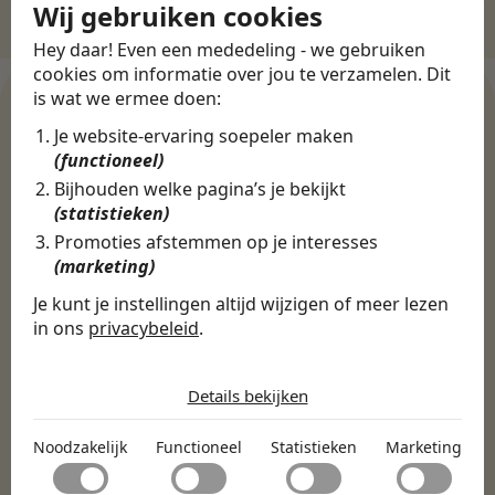
Wij gebruiken cookies
Hey daar! Even een mededeling - we gebruiken
cookies om informatie over jou te verzamelen. Dit
is wat we ermee doen:
Je website-ervaring soepeler maken
WERKGEVERS
(functioneel)
Ontdek meer dan 500+
Bijhouden welke pagina’s je bekijkt
(statistieken)
werkgevers
Promoties afstemmen op je interesses
(marketing)
Finance, HR & administratie
ICT
Horeca & Retail
Je kunt je instellingen altijd wijzigen of meer lezen
in ons
privacybeleid
.
Marketing & Communicatie
Sales & Inkoop
Beleid & Organisatie
De cookies die wij gebruiken per
Onderwijs & Kinderopvang
Techniek, Productie, Logistiek & Groen
categorie
Zorg & Welzijn
Details bekijken
Noodzakelijk
Noodzakelijk
Functioneel
Statistieken
Marketing
Noodzakelijke cookies helpen een website bruikbaar te
Functioneel
maken door basisfuncties zoals paginanavigatie en