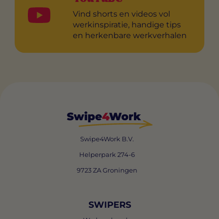
Vind shorts en videos vol
werkinspiratie, handige tips
en herkenbare werkverhalen
Swipe4Work B.V.
Helperpark 274-6
9723 ZA Groningen
SWIPERS