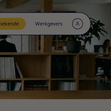
oekende
Werkgevers