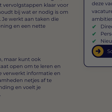
deze va
t vervolgstappen klaar voor
vacature
houdt bij wat er nodig is om
 Je werkt aan taken die
ambitie
ening en een nette
Dire
Pers
Nieu
So
n, maar kunt ook
staat open om te leren en
e verwerkt informatie en
amheden netjes af te
ding en voelt je
.