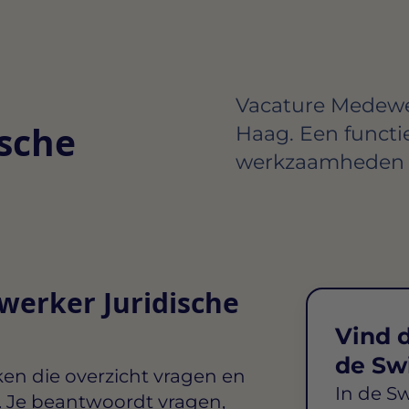
Vacature Medewe
sche
Haag. Een funct
werkzaamheden e
werker Juridische
Vind d
de Sw
ken die overzicht vragen en
In de S
t. Je beantwoordt vragen,