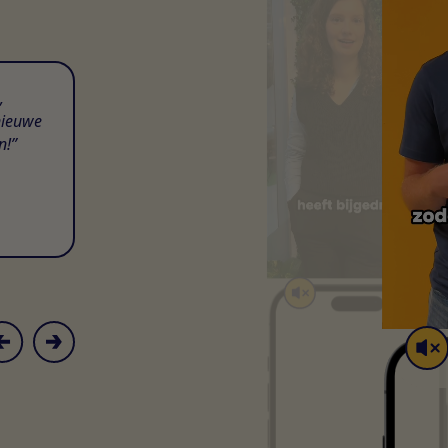
,
nieuwe
n!