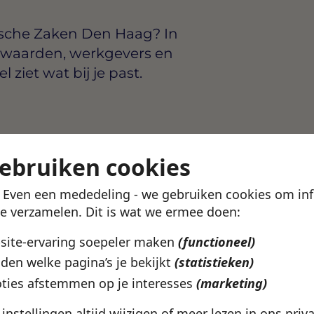
ische Zaken Den Haag? In
rwaarden, werkgevers en
ziet wat bij je past.
sen
€2800 en €4800 per
gebruiken cookies
tie. Via de Swipe4Work-app
voudig solliciteren.
! Even een mededeling - we gebruiken cookies om in
te verzamelen. Dit is wat we ermee doen:
sch
.
bsite-ervaring soepeler maken
(functioneel)
den welke pagina’s je bekijkt
(statistieken)
Haag? Bekijk het volledige
ties afstemmen op je interesses
(marketing)
agina.
e instellingen altijd wijzigen of meer lezen in ons
priv