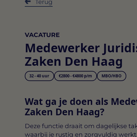
Terug
VACATURE
Medewerker Juridi
Zaken Den Haag
32 - 40 uur
€2800 - €4800 p/m
MBO/HBO
Wat ga je doen als Mede
Zaken Den Haag?
Deze functie draait om dagelijkse ta
waarbij je rustig en zorgvuldig werk