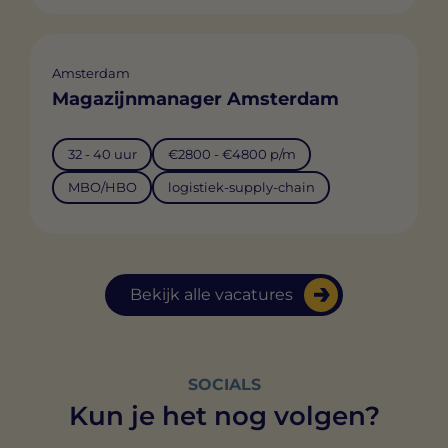
Amsterdam
Magazijnmanager Amsterdam
32 - 40 uur
€2800 - €4800 p/m
MBO/HBO
logistiek-supply-chain
Bekijk alle vacatures
SOCIALS
Kun je het nog volgen?