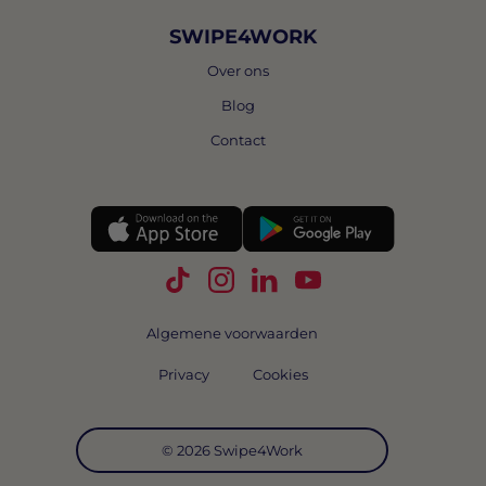
SWIPE4WORK
Over ons
Blog
Contact
Volg Swipe4Work op TikTok
Volg Swipe4Work op Instagra
Volg Swipe4Work op Link
Volg Swipe4Work o
Algemene voorwaarden
Privacy
Cookies
© 2026 Swipe4Work