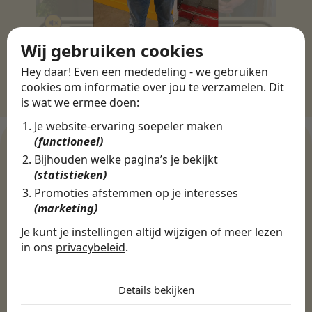
Wij gebruiken cookies
Hey daar! Even een mededeling - we gebruiken
cookies om informatie over jou te verzamelen. Dit
is wat we ermee doen:
Je website-ervaring soepeler maken
(functioneel)
Bijhouden welke pagina’s je bekijkt
(statistieken)
WERKGEVERS
Promoties afstemmen op je interesses
Ontdek meer dan 500+
(marketing)
werkgevers
Je kunt je instellingen altijd wijzigen of meer lezen
in ons
privacybeleid
.
De cookies die wij gebruiken per
Finance, HR & administratie
ICT
Horeca & Retail
categorie
Marketing & Communicatie
Details bekijken
Sales & Inkoop
Beleid & Organisatie
Noodzakelijk
Onderwijs & Kinderopvang
Techniek, Productie, Logistiek & Groen