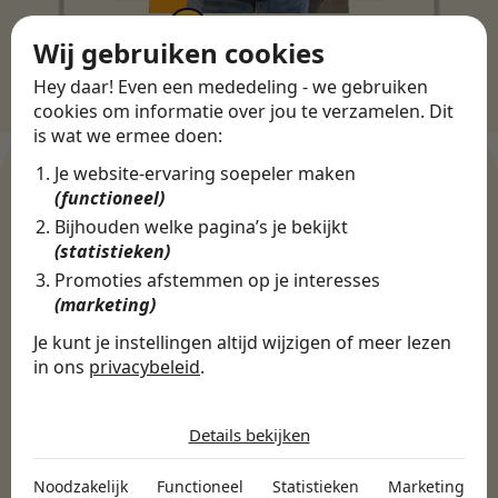
Wij gebruiken cookies
Hey daar! Even een mededeling - we gebruiken
cookies om informatie over jou te verzamelen. Dit
is wat we ermee doen:
Je website-ervaring soepeler maken
(functioneel)
Bijhouden welke pagina’s je bekijkt
WERKGEVERS
(statistieken)
Ontdek meer dan 500+
Promoties afstemmen op je interesses
werkgevers
(marketing)
Je kunt je instellingen altijd wijzigen of meer lezen
in ons
privacybeleid
.
Finance, HR & administratie
ICT
Horeca & Retail
De cookies die wij gebruiken per
Marketing & Communicatie
Sales & Inkoop
Beleid & Organisatie
categorie
Details bekijken
Onderwijs & Kinderopvang
Techniek, Productie, Logistiek & Groen
Noodzakelijk
Zorg & Welzijn
Noodzakelijk
Functioneel
Statistieken
Marketing
Noodzakelijke cookies helpen een website bruikbaar te