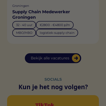
Groningen
Supply Chain Medewerker
Groningen
32 - 40 uur
€2800 - €4800 p/m
MBO/HBO
logistiek-supply-chain
Bekijk alle vacatures
SOCIALS
Kun je het nog volgen?
TikTok