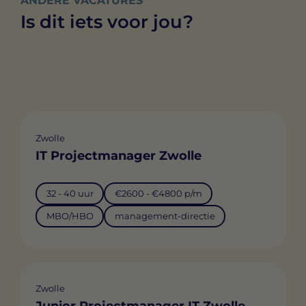
ANDERE VACATURES
Is dit iets voor jou?
Zwolle
IT Projectmanager Zwolle
32 - 40 uur
€2600 - €4800 p/m
MBO/HBO
management-directie
Zwolle
Junior Projectmanager IT Zwolle