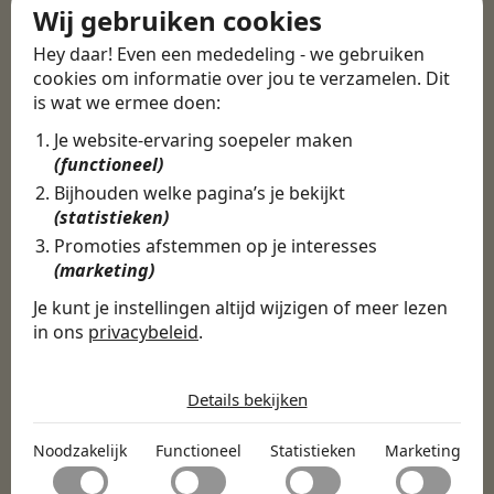
Wij gebruiken cookies
ERVARINGEN
Hey daar! Even een mededeling - we gebruiken
Martijn vond een
cookies om informatie over jou te verzamelen. Dit
is wat we ermee doen:
nieuwe baan bij
CBEE
Je website-ervaring soepeler maken
(functioneel)
Bijhouden welke pagina’s je bekijkt
(statistieken)
Door Swipe4Work heb ik op een hele
Promoties afstemmen op je interesses
makkelijke, laagdrempelige manier eigenlijk
(marketing)
een hele leuke nieuwe baan gevonden. Met heel
veel nieuwe uitdagingen!
Je kunt je instellingen altijd wijzigen of meer lezen
in ons
privacybeleid
.
Martijn
De cookies die wij gebruiken per
Certinia Consultant
categorie
Details bekijken
Noodzakelijk
Noodzakelijk
Functioneel
Statistieken
Marketing
Noodzakelijke cookies helpen een website bruikbaar te
Functioneel
maken door basisfuncties zoals paginanavigatie en