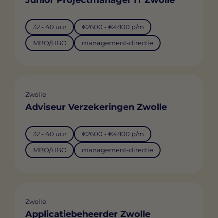
32 - 40 uur
€2600 - €4800 p/m
MBO/HBO
management-directie
Zwolle
Adviseur Verzekeringen Zwolle
32 - 40 uur
€2600 - €4800 p/m
MBO/HBO
management-directie
Zwolle
Applicatiebeheerder Zwolle