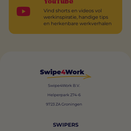
YouTube
Vind shorts en videos vol
werkinspiratie, handige tips
en herkenbare werkverhalen
Swipe4Work B.V.
Helperpark 274-6
9723 ZA Groningen
SWIPERS