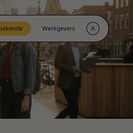
oekende
Werkgevers