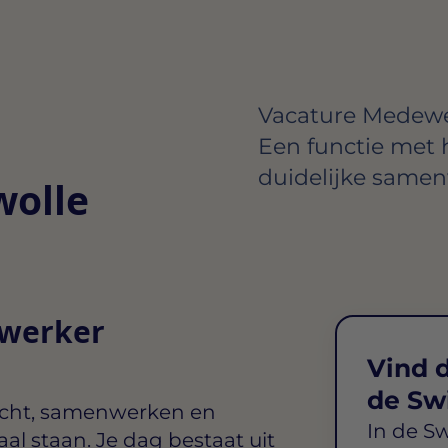
Vacature Medewe
Een functie met
duidelijke samen
wolle
ewerker
Vind d
de Sw
zicht, samenwerken en
In de S
l staan. Je dag bestaat uit