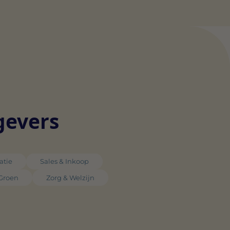
gevers
atie
Sales & Inkoop
 Groen
Zorg & Welzijn