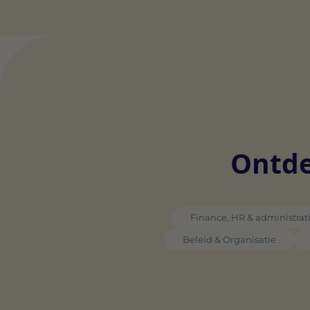
Ontde
Finance, HR & administrat
Beleid & Organisatie