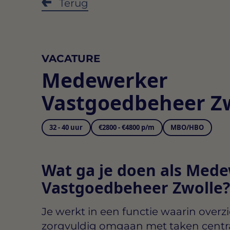
Terug
VACATURE
Medewerker
Vastgoedbeheer Z
32 - 40 uur
€2800 - €4800 p/m
MBO/HBO
Wat ga je doen als Med
Vastgoedbeheer Zwolle?
Je werkt in een functie waarin over
zorgvuldig omgaan met taken centraa