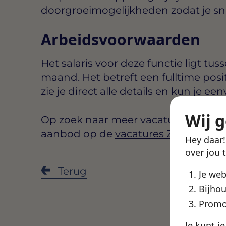
doorgroeimogelijkheden zodat je snel 
Arbeidsvoorwaarden
Het salaris voor deze functie ligt tus
maand
. Het betreft een
fulltime
posi
zie je direct alle details en kun je een
Wij 
Op zoek naar meer vacatures in Zwoll
aanbod op de
vacatures Zwolle
pagi
Hey daar
over jou 
Deel de
Terug
Je we
Bijhou
Promo
Je kunt j