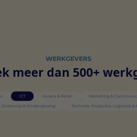
WERKGEVERS
k meer dan 500+ werk
ie
ICT
Horeca & Retail
Marketing & Communic
Onderwijs & Kinderopvang
Techniek, Productie, Logistiek &