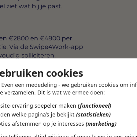
ziet wat bij je past.
sen
€2800 en €4800 per
tie. Via de Swipe4Work-app
voudig solliciteren.
gebruiken cookies
e? Bekijk het volledige
na.
! Even een mededeling - we gebruiken cookies om in
te verzamelen. Dit is wat we ermee doen:
ze vacature
bsite-ervaring soepeler maken
(functioneel)
den welke pagina’s je bekijkt
(statistieken)
ties afstemmen op je interesses
(marketing)
e instellingen altijd wijzigen of meer lezen in ons
priv