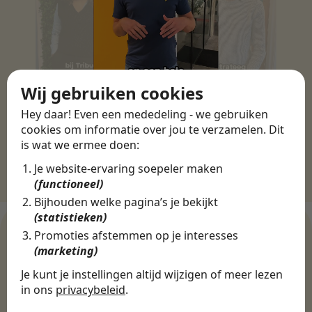
Wij gebruiken cookies
Hey daar! Even een mededeling - we gebruiken
cookies om informatie over jou te verzamelen. Dit
is wat we ermee doen:
Je website-ervaring soepeler maken
(functioneel)
Bijhouden welke pagina’s je bekijkt
(statistieken)
Promoties afstemmen op je interesses
(marketing)
WERKGEVERS
Je kunt je instellingen altijd wijzigen of meer lezen
Ontdek meer dan 500+
in ons
privacybeleid
.
werkgevers