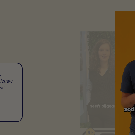
,
nieuwe
n!