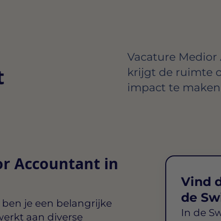
Vacature Medior 
t
krijgt de ruimte 
impact te maken 
or Accountant in
Vind d
de Sw
ben je een belangrijke
In de S
 werkt aan diverse