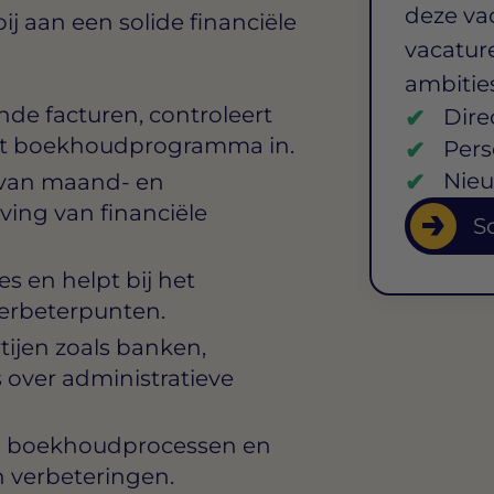
deze va
 aan een solide financiële
vacature
ambitie
de facturen, controleert
Dire
 het boekhoudprogramma in.
Pers
Nieu
 van maand- en
eving van financiële
So
es en helpt bij het
verbeterpunten.
ijen zoals banken,
s over administratieve
van boekhoudprocessen en
 verbeteringen.