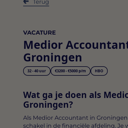
Terug
VACATURE
Medior Accountan
Groningen
32 - 40 uur
€3200 - €5000 p/m
HBO
Wat ga je doen als Medi
Groningen?
Als
Medior Accountant in Groningen
schakel in de financiële afdeling. Je