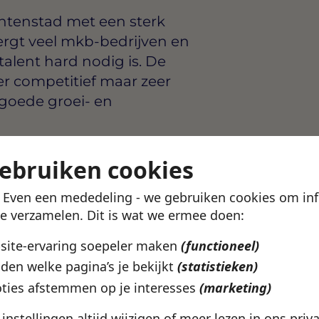
ntenstad met een sterk
ergt veel mkb-bedrijven en
talent hard nodig is. De
er competitief maar zeer
 goede groei- en
arten
gebruiken cookies
roningen
! Even een mededeling - we gebruiken cookies om in
te verzamelen. Dit is wat we ermee doen:
ork
bsite-ervaring soepeler maken
(functioneel)
uit bij wat jij zoekt? In de
den welke pagina’s je bekijkt
(statistieken)
ekijken welke vacatures
ties afstemmen op je interesses
(marketing)
catie en werkuren.
e instellingen altijd wijzigen of meer lezen in ons
priv