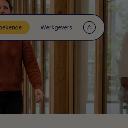
oekende
Werkgevers