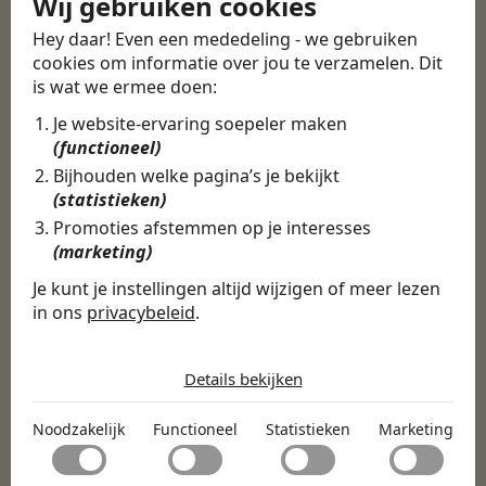
Wij gebruiken cookies
ERVARINGEN
Hey daar! Even een mededeling - we gebruiken
Martijn vond een
cookies om informatie over jou te verzamelen. Dit
nieuwe baan bij
is wat we ermee doen:
CBEE
Je website-ervaring soepeler maken
(functioneel)
Bijhouden welke pagina’s je bekijkt
Door Swipe4Work heb ik op een hele
(statistieken)
makkelijke, laagdrempelige manier eigenlijk
Promoties afstemmen op je interesses
een hele leuke nieuwe baan gevonden. Met heel
(marketing)
veel nieuwe uitdagingen!
Je kunt je instellingen altijd wijzigen of meer lezen
Martijn
in ons
privacybeleid
.
De cookies die wij gebruiken per
Certinia Consultant
categorie
Details bekijken
Noodzakelijk
Noodzakelijk
Functioneel
Statistieken
Marketing
Noodzakelijke cookies helpen een website bruikbaar te
Functioneel
maken door basisfuncties zoals paginanavigatie en
toegang tot beveiligde delen van de website mogelijk te
Met functionele cookies kan een website informatie