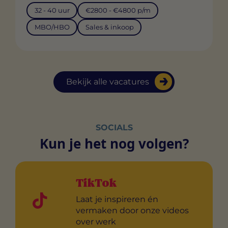
32 - 40 uur
€2800 - €4800 p/m
MBO/HBO
Sales & inkoop
Bekijk alle vacatures
SOCIALS
Kun je het nog volgen?
TikTok
Laat je inspireren én
vermaken door onze videos
over werk