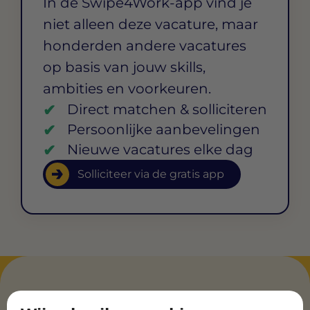
In de Swipe4Work-app vind je
niet alleen deze vacature, maar
honderden andere vacatures
op basis van jouw skills,
ambities en voorkeuren.
Direct matchen & solliciteren
Persoonlijke aanbevelingen
Nieuwe vacatures elke dag
Solliciteer via de gratis app