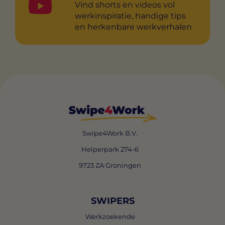
Vind shorts en videos vol
werkinspiratie, handige tips
en herkenbare werkverhalen
Swipe4Work B.V.
Helperpark 274-6
9723 ZA Groningen
SWIPERS
Werkzoekende