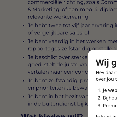
commerciële richting, zoals Comm
& Marketing, of een mbo-4-dipl
relevante werkervaring
Je hebt twee tot vijf jaar ervaring
of vergelijkbare salesrol
Je bent vaardig in het werken m
rapportages zelfstandig opstellen
Je beschikt over sterke gespreksva
Wij 
goed, stelt de juiste vragen en w
vertalen naar een concreet voorst
Hey daar
over jou 
Je bent zelfstandig, proactief en 
en prioriteiten te bewaken
Je we
Je bent in het bezit van rijbewijs 
Bijhou
in de buitendienst bij klanten op l
Promo
Wat bieden wij?
Je kunt j