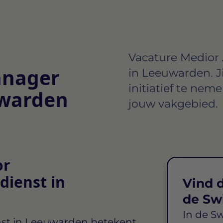
Vacature Medior
anager
in Leeuwarden. Ji
initiatief te nem
uwarden
jouw vakgebied.
or
ienst in
Vind d
de Sw
In de S
st in Leeuwarden
betekent