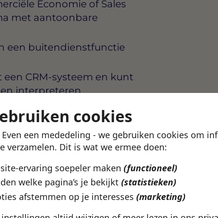
erciële Economie of Sales
oma met aantoonbare
 in een buitendienstfunctie
et een CRM-systeem en kunt
 en interpreteren
ardigheden: je luistert
gebruiken cookies
eet een behoeftegesprek te
el
! Even een mededeling - we gebruiken cookies om in
te verzamelen. Dit is wat we ermee doen:
in staat om je eigen agenda
bsite-ervaring soepeler maken
(functioneel)
B, want je werkt grotendeels
den welke pagina’s je bekijkt
(statistieken)
ocatie
ties afstemmen op je interesses
(marketing)
e instellingen altijd wijzigen of meer lezen in ons
priv