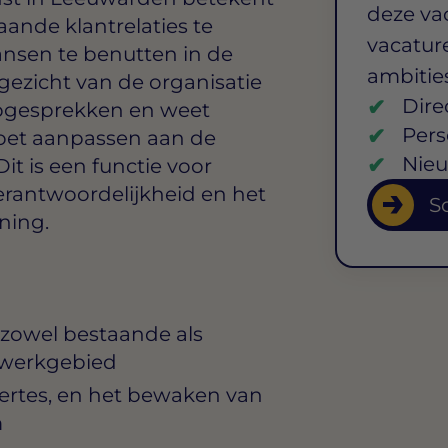
deze va
ande klantrelaties te
vacature
nsen te benutten in de
ambitie
gezicht van de organisatie
Dire
oopgesprekken en weet
Pers
oet aanpassen aan de
Nieu
it is een functie voor
erantwoordelijkheid en het
So
ning.
 zowel bestaande als
t werkgebied
fertes, en het bewaken van
m