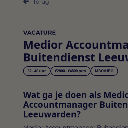
Terug
VACATURE
Medior Accountm
Buitendienst Lee
32 - 40 uur
€2800 - €4800 p/m
MBO/HBO
Wat ga je doen als Medi
Accountmanager Buitend
Leeuwarden?
Medior Accountmanager Buitendien