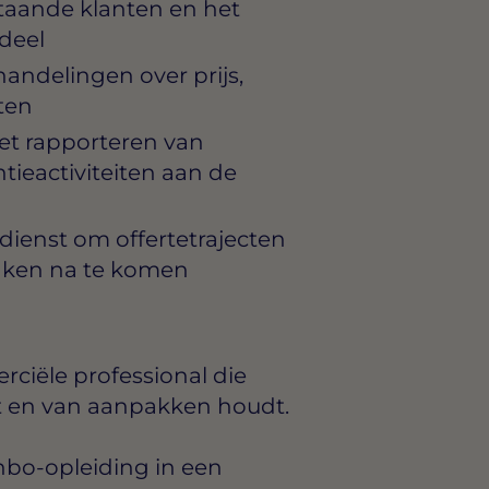
staande klanten en het
ndeel
andelingen over prijs,
ten
et rapporteren van
ieactiviteiten aan de
enst om offertetrajecten
raken na te komen
rciële professional die
kt en van aanpakken houdt.
hbo-opleiding in een