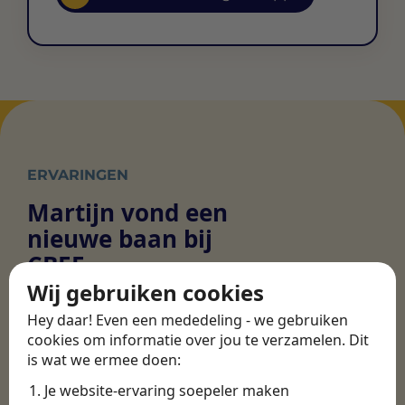
ERVARINGEN
Martijn vond een
nieuwe baan bij
CBEE
Wij gebruiken cookies
Hey daar! Even een mededeling - we gebruiken
Door Swipe4Work heb ik op een hele
cookies om informatie over jou te verzamelen. Dit
makkelijke, laagdrempelige manier eigenlijk
is wat we ermee doen:
een hele leuke nieuwe baan gevonden. Met heel
Je website-ervaring soepeler maken
veel nieuwe uitdagingen!