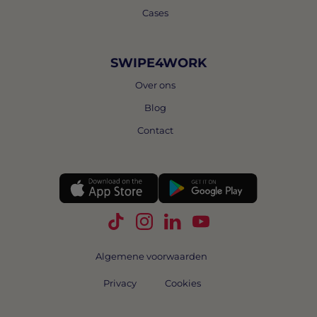
Cases
SWIPE4WORK
Over ons
Blog
Contact
Volg Swipe4Work op TikTok
Volg Swipe4Work op Instagra
Volg Swipe4Work op Link
Volg Swipe4Work o
Algemene voorwaarden
Privacy
Cookies