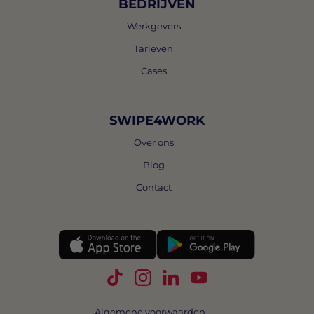
BEDRIJVEN
Werkgevers
Tarieven
Cases
SWIPE4WORK
Over ons
Blog
Contact
Volg Swipe4Work op TikTok
Volg Swipe4Work op Instagra
Volg Swipe4Work op Link
Volg Swipe4Work o
Algemene voorwaarden