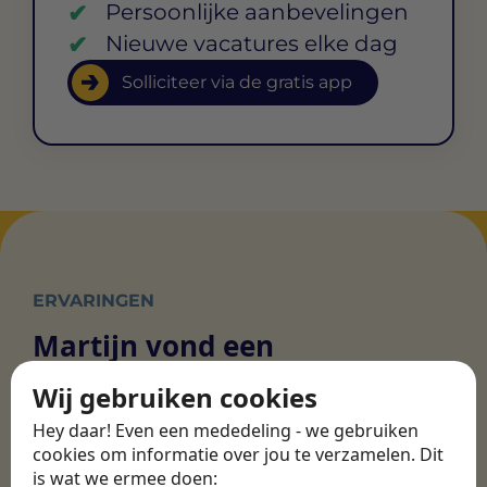
Persoonlijke aanbevelingen
Nieuwe vacatures elke dag
Solliciteer via de gratis app
ERVARINGEN
Martijn vond een
nieuwe baan bij
Wij gebruiken cookies
CBEE
Hey daar! Even een mededeling - we gebruiken
cookies om informatie over jou te verzamelen. Dit
is wat we ermee doen:
Door Swipe4Work heb ik op een hele