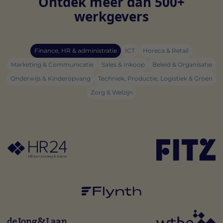
Ontdek meer dan 500+
werkgevers
Finance, HR & administratie
ICT
Horeca & Retail
Marketing & Communicatie
Sales & Inkoop
Beleid & Organisatie
Onderwijs & Kinderopvang
Techniek, Productie, Logistiek & Groen
Zorg & Welzijn