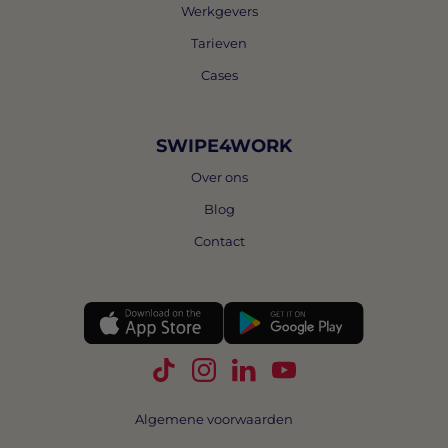
Werkgevers
Tarieven
Cases
SWIPE4WORK
Over ons
Blog
Contact
Volg Swipe4Work op TikTok
Volg Swipe4Work op Instagra
Volg Swipe4Work op Link
Volg Swipe4Work o
Algemene voorwaarden