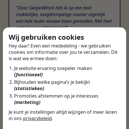
Door Swipe4Work heb ik op een hele
makkelijke, laagdrempelige manier eigenlijk
een hele leuke nieuwe baan gevonden. Met heel
veel nieuwe uitdagingen!
Wij gebruiken cookies
Martijn
Hey daar! Even een mededeling - we gebruiken
Certinia Consultant
cookies om informatie over jou te verzamelen. Dit
is wat we ermee doen:
Je website-ervaring soepeler maken
(functioneel)
Bijhouden welke pagina’s je bekijkt
(statistieken)
Promoties afstemmen op je interesses
(marketing)
Je kunt je instellingen altijd wijzigen of meer lezen
in ons
privacybeleid
.
De cookies die wij gebruiken per