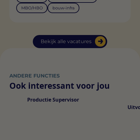
MBO/HBO
bouw-infra
Bekijk alle vacatures
ANDERE FUNCTIES
Ook interessant voor jou
Productie Supervisor
Uitv