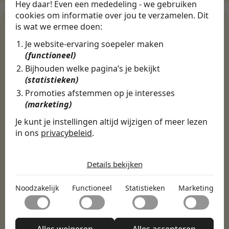
Hey daar! Even een mededeling - we gebruiken
cookies om informatie over jou te verzamelen. Dit
is wat we ermee doen:
Je website-ervaring soepeler maken
WERKGEVERS
(functioneel)
Ontdek meer dan 500+
Bijhouden welke pagina’s je bekijkt
werkgevers
(statistieken)
Promoties afstemmen op je interesses
(marketing)
Finance, HR & administratie
ICT
Horeca & Retail
Je kunt je instellingen altijd wijzigen of meer lezen
Marketing & Communicatie
Sales & Inkoop
Beleid & Organisatie
in ons
privacybeleid
.
Onderwijs & Kinderopvang
Techniek, Productie, Logistiek & Groen
De cookies die wij gebruiken per
Zorg & Welzijn
categorie
Details bekijken
Noodzakelijk
Noodzakelijk
Functioneel
Statistieken
Marketing
Noodzakelijke cookies helpen een website bruikbaar te
Functioneel
maken door basisfuncties zoals paginanavigatie en
toegang tot beveiligde delen van de website mogelijk te
Met functionele cookies kan een website informatie
maken. Zonder deze cookies kan de website niet naar
Statistieken
onthouden welke de manier waarop de website zich