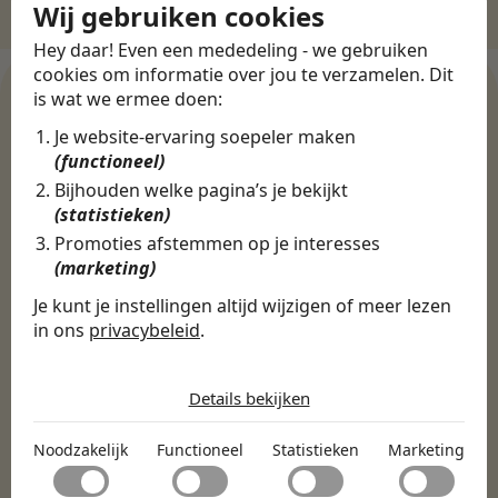
Wij gebruiken cookies
Hey daar! Even een mededeling - we gebruiken
cookies om informatie over jou te verzamelen. Dit
is wat we ermee doen:
Je website-ervaring soepeler maken
WERKGEVERS
(functioneel)
Ontdek meer dan 500+
Bijhouden welke pagina’s je bekijkt
werkgevers
(statistieken)
Promoties afstemmen op je interesses
(marketing)
Finance, HR & administratie
ICT
Horeca & Retail
Je kunt je instellingen altijd wijzigen of meer lezen
Marketing & Communicatie
Sales & Inkoop
Beleid & Organisatie
in ons
privacybeleid
.
Onderwijs & Kinderopvang
Techniek, Productie, Logistiek & Groen
De cookies die wij gebruiken per
Zorg & Welzijn
categorie
Details bekijken
Noodzakelijk
Noodzakelijk
Functioneel
Statistieken
Marketing
Noodzakelijke cookies helpen een website bruikbaar te
Functioneel
maken door basisfuncties zoals paginanavigatie en