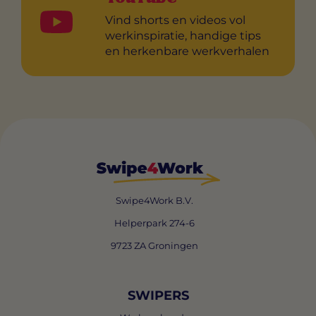
Vind shorts en videos vol
werkinspiratie, handige tips
en herkenbare werkverhalen
Swipe4Work B.V.
Helperpark 274-6
9723 ZA Groningen
SWIPERS