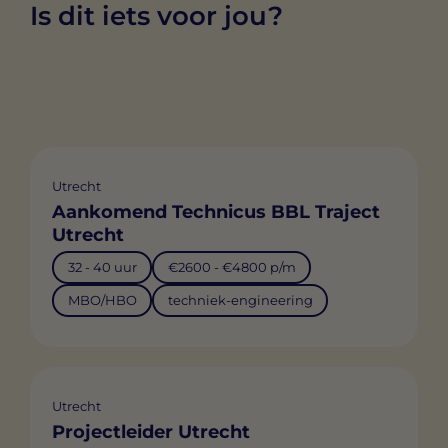
Is dit iets voor jou?
Utrecht
Aankomend Technicus BBL Traject
Utrecht
32 - 40 uur
€2600 - €4800 p/m
MBO/HBO
techniek-engineering
Utrecht
Projectleider Utrecht