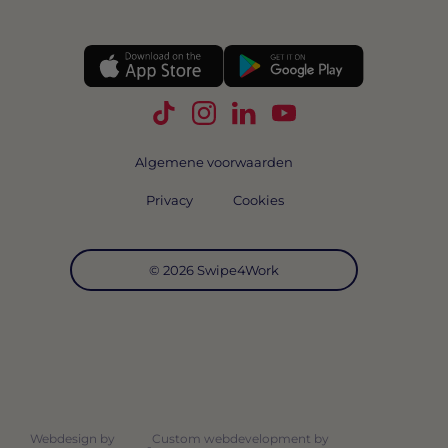
Volg Swipe4Work op TikTok
Volg Swipe4Work op Instagra
Volg Swipe4Work op Link
Volg Swipe4Work o
Algemene voorwaarden
Privacy
Cookies
© 2026 Swipe4Work
Webdesign by
Custom webdevelopment by
-