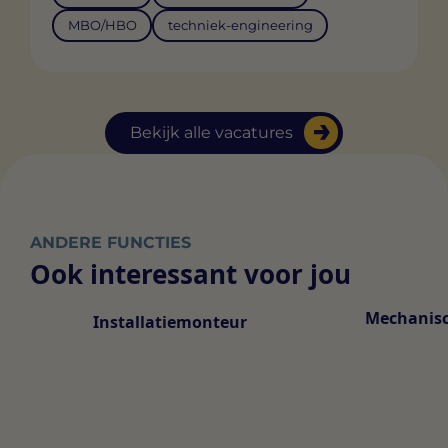
MBO/HBO
techniek-engineering
Bekijk alle vacatures
ANDERE FUNCTIES
Ook interessant voor jou
Mechanis
Installatiemonteur