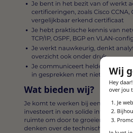
Je bent in het bezit van of werkt a
certificeringen, zoals Cisco CCNA
vergelijkbaar erkend certificaat
Je hebt praktische kennis van net
TCP/IP, OSPF, BGP en VLAN-config
Je werkt nauwkeurig, denkt analy
overzicht ook onder druk
Je communiceert helder, zowel in
Wij 
in gesprekken met niet-technische
Hey daar
Wat bieden wij?
over jou 
Je we
Je komt te werken bij een organisati
Bijhou
investeert in een solide infrastructu
ruimte om door te groeien, jezelf t
Promo
denken over de technische koers van
Je kunt j