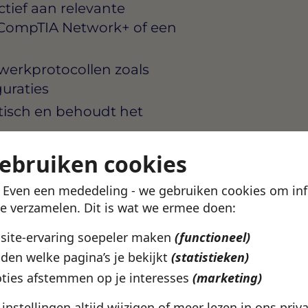
ctief aan relevante
, CompTIA Network+ of een
werkprotocollen zoals
uraties
tisch en behoudt het
 technische rapportages als
gebruiken cookies
 collega’s
! Even een mededeling - we gebruiken cookies om in
te verzamelen. Dit is wat we ermee doen:
bsite-ervaring soepeler maken
(functioneel)
e die ICT serieus neemt en
den welke pagina’s je bekijkt
(statistieken)
ur en een goed team. Er is
e ontwikkelen en om mee te
ties afstemmen op je interesses
(marketing)
 de organisatie.
e instellingen altijd wijzigen of meer lezen in ons
priv