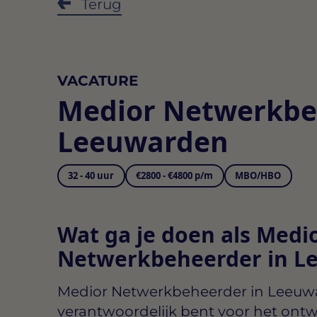
Terug
VACATURE
Medior Netwerkbe
Leeuwarden
32 - 40 uur
€2800 - €4800 p/m
MBO/HBO
Wat ga je doen als Medi
Netwerkbeheerder in L
Medior Netwerkbeheerder in Leeuw
verantwoordelijk bent voor het ont