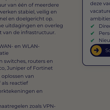
deze va
uur van één of meerdere
vacature
erken stabiel, veilig en
snel en doelgericht op.
ambitie
che uitdagingen en overleg
Dire
t van de infrastructuur.
Pers
Nieu
, WAN- en WLAN-
So
atie
 switches, routers en
co, Juniper of Fortinet
t oplossen van
als reactief
erktekeningen en
aatregelen zoals VPN-