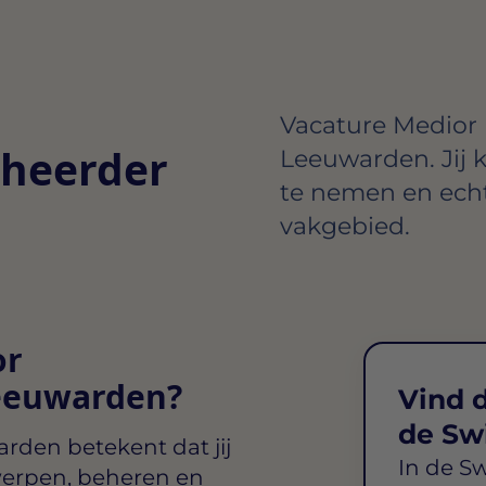
Vacature Medior
heerder
Leeuwarden. Jij kr
te nemen en ech
vakgebied.
or
eeuwarden?
Vind d
de Sw
arden
betekent dat jij
In de S
werpen, beheren en