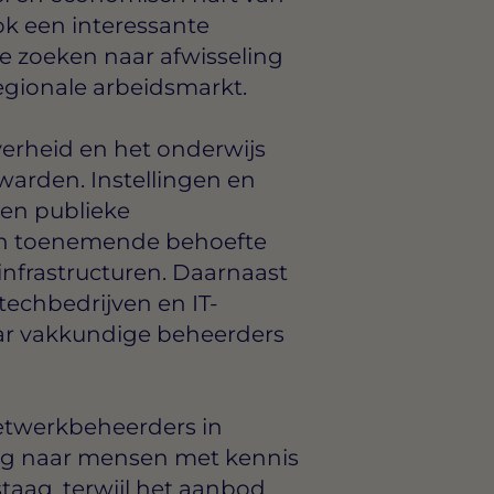
k een interessante
ie zoeken naar afwisseling
egionale arbeidsmarkt.
overheid en het onderwijs
warden. Instellingen en
 en publieke
en toenemende behoefte
nfrastructuren. Daarnaast
 techbedrijven en IT-
aar vakkundige beheerders
etwerkbeheerders in
aag naar mensen met kennis
taag, terwijl het aanbod