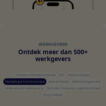
WERKGEVERS
Ontdek meer dan 500+
werkgevers
Finance, HR & administratie
ICT
Horeca & Retail
Marketing & Communicatie
Sales & Inkoop
Beleid & Organisatie
Onderwijs & Kinderopvang
Techniek, Productie, Logistiek & Groen
Zorg & Welzijn