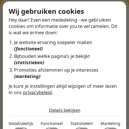
Wij gebruiken cookies
Hey daar! Even een mededeling - we gebruiken
ERVARINGEN
cookies om informatie over jou te verzamelen. Dit
Martijn vond een
is wat we ermee doen:
nieuwe baan bij
Je website-ervaring soepeler maken
CBEE
(functioneel)
Bijhouden welke pagina’s je bekijkt
(statistieken)
Door Swipe4Work heb ik op een hele
Promoties afstemmen op je interesses
(marketing)
makkelijke, laagdrempelige manier eigenlijk
een hele leuke nieuwe baan gevonden. Met heel
Je kunt je instellingen altijd wijzigen of meer lezen
veel nieuwe uitdagingen!
in ons
privacybeleid
.
De cookies die wij gebruiken per
Martijn
categorie
Details bekijken
Certinia Consultant
Noodzakelijk
Noodzakelijk
Functioneel
Statistieken
Marketing
Noodzakelijke cookies helpen een website bruikbaar te