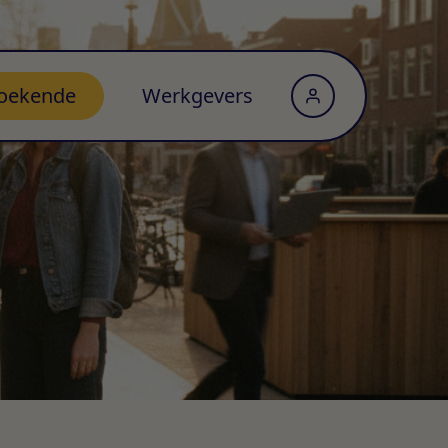
oekende
Werkgevers