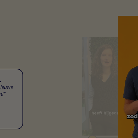
,
nieuwe
n!