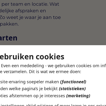
t per team en locatie. Wat
delijke afspraken en
Zo weet je waar je aan toe
rpakken.
arten
recht
gebruiken cookies
ork
! Even een mededeling - we gebruiken cookies om in
uit bij wat jij zoekt? In de
te verzamelen. Dit is wat we ermee doen:
ekijken welke vacatures
catie en werkuren.
bsite-ervaring soepeler maken
(functioneel)
den welke pagina’s je bekijkt
(statistieken)
en profiel aan en kijk of
ties afstemmen op je interesses
(marketing)
e instellingen altijd wijzigen of meer lezen in ons
priv