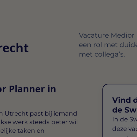
Vacature Medior P
recht
een rol met duid
met collega’s.
r Planner in
Vind d
de Sw
n Utrecht
past bij iemand
In de S
kse werk steeds beter wil
deze va
elijke taken en