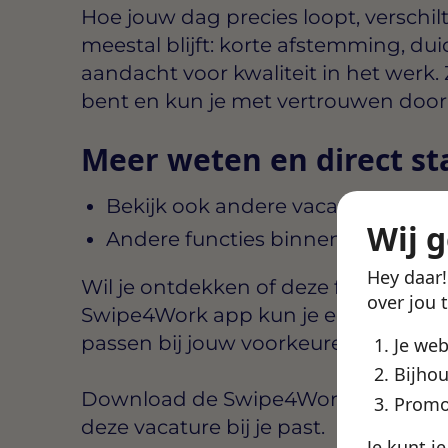
Hoe jouw dag precies loopt, verschil
meestal blijft: korte afstemming, dui
aandacht voor kwaliteit in het werk. 
bent en kun je met vertrouwen doo
Meer weten en direct st
Bekijk ook andere vacatures in Ut
Wij 
Andere functies binnen Swipe4W
Hey daar
Wil je ontdekken of deze functie aansl
over jou 
Swipe4Work app kun je eenvoudig b
passen bij jouw voorkeuren, zoals lo
Je we
Bijhou
Download de Swipe4Work app, maak e
Promo
deze vacature bij je past.
Je kunt j