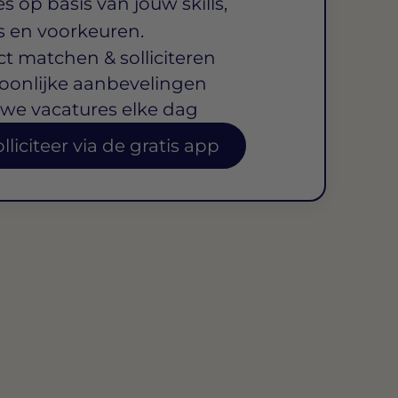
s op basis van jouw skills,
s en voorkeuren.
ct matchen & solliciteren
oonlijke aanbevelingen
we vacatures elke dag
lliciteer via de gratis app