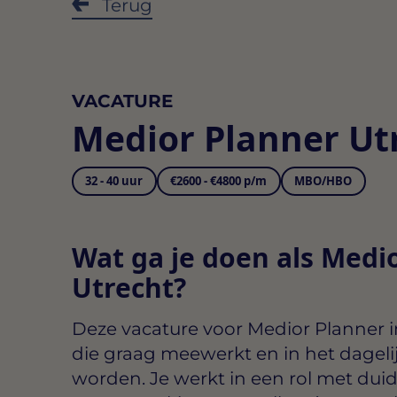
Terug
VACATURE
Medior Planner Ut
32 - 40 uur
€2600 - €4800 p/m
MBO/HBO
Wat ga je doen als Medio
Utrecht?
Deze vacature voor
Medior Planner i
die graag meewerkt en in het dagelij
worden. Je werkt in een rol met duid