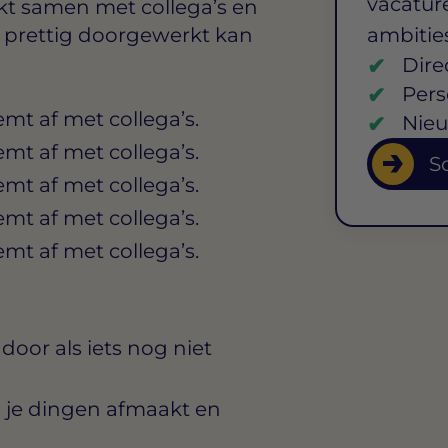
vacature
kt samen met collega’s en
er prettig doorgewerkt kan
ambitie
Dire
Pers
t af met collega’s.
Nieu
t af met collega’s.
So
t af met collega’s.
t af met collega’s.
t af met collega’s.
door als iets nog niet
 je dingen afmaakt en