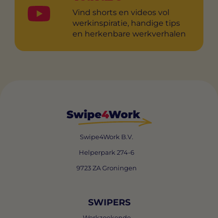
Vind shorts en videos vol
werkinspiratie, handige tips
en herkenbare werkverhalen
Swipe4Work B.V.
Helperpark 274-6
9723 ZA Groningen
SWIPERS
Werkzoekende