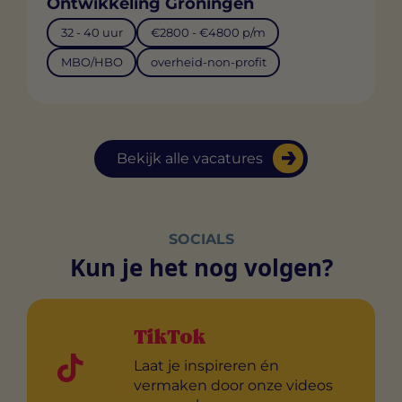
Ontwikkeling Groningen
32 - 40 uur
€2800 - €4800 p/m
MBO/HBO
overheid-non-profit
Bekijk alle vacatures
SOCIALS
Kun je het nog volgen?
TikTok
Laat je inspireren én
vermaken door onze videos