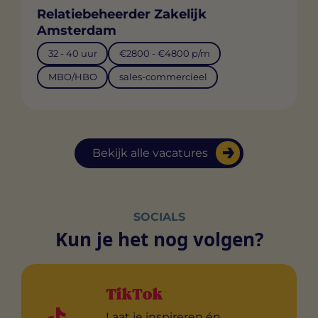
Relatiebeheerder Zakelijk
Amsterdam
32 - 40 uur
€2800 - €4800 p/m
MBO/HBO
sales-commercieel
Bekijk alle vacatures
SOCIALS
Kun je het nog volgen?
TikTok
Laat je inspireren én