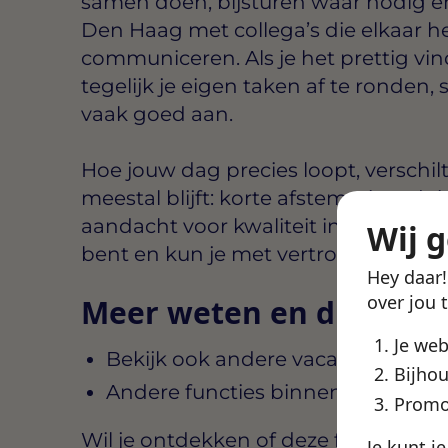
samen doen, bijsturen waar nodig en
Den Haag met collega’s die elkaar he
communiceren. Als je het prettig v
tegelijk je eigen taken af te ronden
vaak goed aan.
Hoe jouw dag precies loopt, verschil
meestal blijft: korte afstemming, dui
aandacht voor kwaliteit in het werk. 
Wij 
bent en kun je met vertrouwen doo
Hey daar
over jou 
Meer weten en direct st
Je we
Bekijk ook andere vacatures in D
Bijhou
Andere functies binnen Swipe4W
Promo
Wil je ontdekken of deze functie aansl
Je kunt j