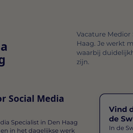
Vacature Medior 
ia
Haag. Je werkt 
waarbij duidelijk
g
zijn.
or Social Media
Vind d
de Sw
dia Specialist in Den Haag
In de S
en in het dagelijkse werk