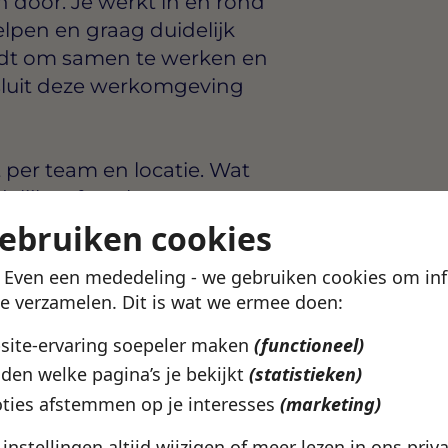
 door. Je werkt in en rond
lpen en graag duidelijk
indt om samen te werken en
, sluit deze werkomgeving
t per team en locatie. Wat
delijke afspraken en
Zo weet je waar je aan toe
gebruiken cookies
rpakken.
! Even een mededeling - we gebruiken cookies om in
te verzamelen. Dit is wat we ermee doen:
arten
bsite-ervaring soepeler maken
(functioneel)
en Haag
den welke pagina’s je bekijkt
(statistieken)
ork
ties afstemmen op je interesses
(marketing)
uit bij wat jij zoekt? In de
e instellingen altijd wijzigen of meer lezen in ons
priv