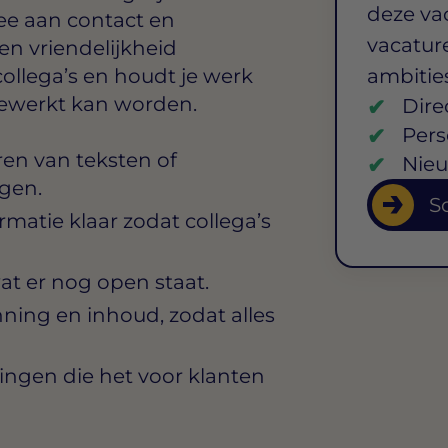
deze va
ee aan contact en
vacature
en vriendelijkheid
collega’s en houdt je werk
ambitie
rgewerkt kan worden.
Dire
Pers
ren van teksten of
Nieu
gen.
So
matie klaar zodat collega’s
at er nog open staat.
nning en inhoud, zodat alles
ingen die het voor klanten