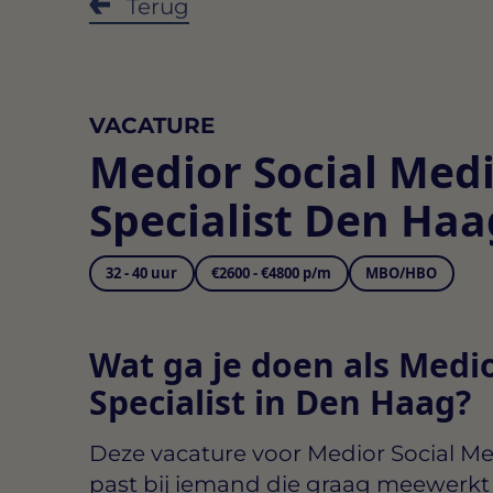
Terug
VACATURE
Medior Social Med
Specialist Den Haa
32 - 40 uur
€2600 - €4800 p/m
MBO/HBO
Wat ga je doen als Medi
Specialist in Den Haag?
Deze vacature voor
Medior Social Me
past bij iemand die graag meewerkt 