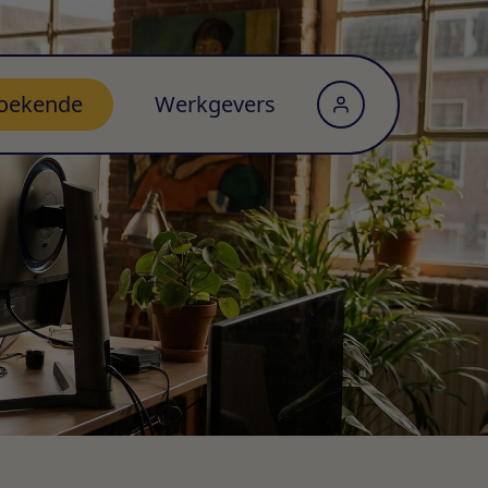
oekende
Werkgevers