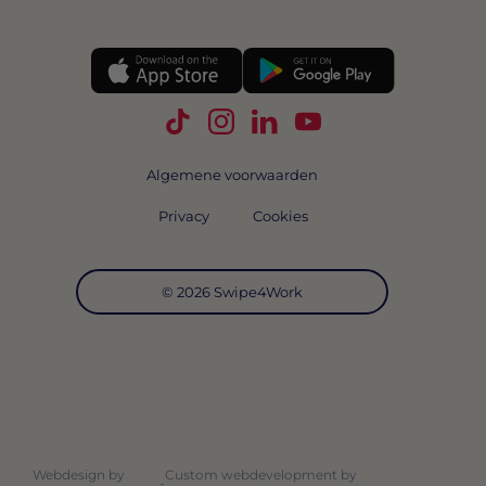
Volg Swipe4Work op TikTok
Volg Swipe4Work op Instagra
Volg Swipe4Work op Link
Volg Swipe4Work o
Algemene voorwaarden
Privacy
Cookies
© 2026 Swipe4Work
Webdesign by
Custom webdevelopment by
-