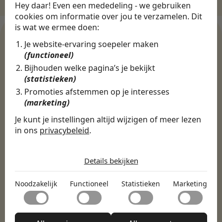
Hey daar! Even een mededeling - we gebruiken
cookies om informatie over jou te verzamelen. Dit
is wat we ermee doen:
Je website-ervaring soepeler maken
(functioneel)
WERKGEVERS
Bijhouden welke pagina’s je bekijkt
Ontdek meer dan 500+
(statistieken)
werkgevers
Promoties afstemmen op je interesses
(marketing)
Je kunt je instellingen altijd wijzigen of meer lezen
Finance, HR & administratie
ICT
Horeca & Retail
in ons
privacybeleid
.
Marketing & Communicatie
Sales & Inkoop
Beleid & Organisatie
De cookies die wij gebruiken per
Onderwijs & Kinderopvang
Techniek, Productie, Logistiek & Groen
categorie
Details bekijken
Zorg & Welzijn
Noodzakelijk
Noodzakelijk
Functioneel
Statistieken
Marketing
Noodzakelijke cookies helpen een website bruikbaar te
Functioneel
maken door basisfuncties zoals paginanavigatie en
toegang tot beveiligde delen van de website mogelijk te
Met functionele cookies kan een website informatie
maken. Zonder deze cookies kan de website niet naar
Statistieken
onthouden welke de manier waarop de website zich