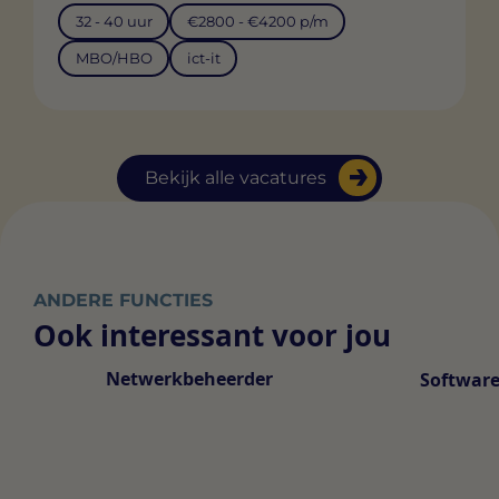
32 - 40 uur
€2800 - €4200 p/m
MBO/HBO
ict-it
Bekijk alle vacatures
ANDERE FUNCTIES
Ook interessant voor jou
Netwerkbeheerder
Software