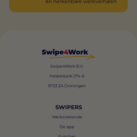
en herkenbare werkverhalen
Swipe4Work B.V.
Helperpark 274-6
9723 ZA Groningen
SWIPERS
Werkzoekende
De app
Functies