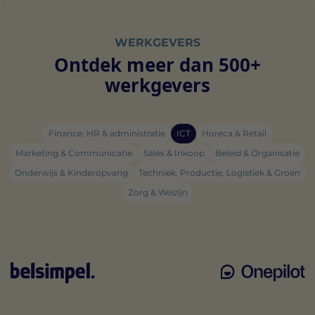
WERKGEVERS
Ontdek meer dan 500+
werkgevers
Finance, HR & administratie
ICT
Horeca & Retail
Marketing & Communicatie
Sales & Inkoop
Beleid & Organisatie
Onderwijs & Kinderopvang
Techniek, Productie, Logistiek & Groen
Zorg & Welzijn