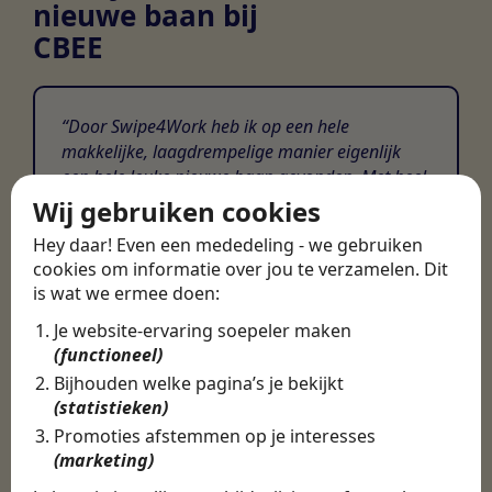
nieuwe baan bij
CBEE
Door Swipe4Work heb ik op een hele
makkelijke, laagdrempelige manier eigenlijk
een hele leuke nieuwe baan gevonden. Met heel
veel nieuwe uitdagingen!
Wij gebruiken cookies
Hey daar! Even een mededeling - we gebruiken
Martijn
cookies om informatie over jou te verzamelen. Dit
Certinia Consultant
is wat we ermee doen:
Je website-ervaring soepeler maken
(functioneel)
Bijhouden welke pagina’s je bekijkt
(statistieken)
Promoties afstemmen op je interesses
(marketing)