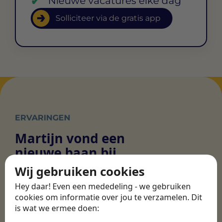
Nieuwe vacatures elke dag
Solliciteer via de gratis app
ERVARINGEN
Martijn vond een
nieuwe baan bij
CBEE
Wij gebruiken cookies
Hey daar! Even een mededeling - we gebruiken
cookies om informatie over jou te verzamelen. Dit
Door Swipe4Work heb ik op een hele
is wat we ermee doen:
makkelijke, laagdrempelige manier eigenlijk