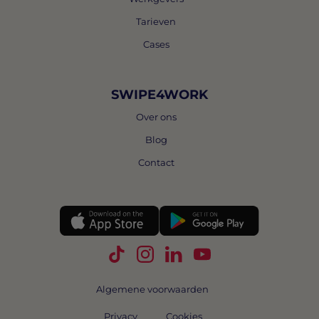
Tarieven
Cases
SWIPE4WORK
Over ons
Blog
Contact
Volg Swipe4Work op TikTok
Volg Swipe4Work op Instagra
Volg Swipe4Work op Link
Volg Swipe4Work o
Algemene voorwaarden
Privacy
Cookies