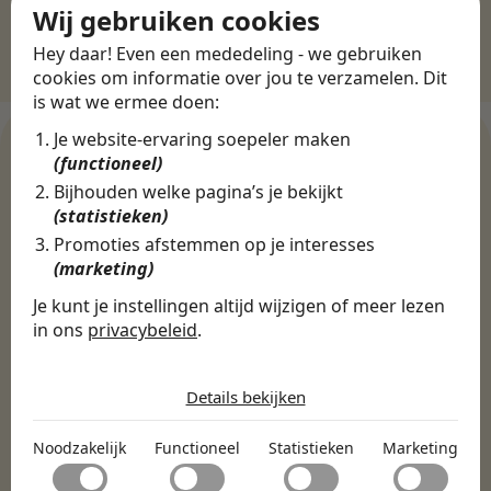
Wij gebruiken cookies
Hey daar! Even een mededeling - we gebruiken
cookies om informatie over jou te verzamelen. Dit
is wat we ermee doen:
Je website-ervaring soepeler maken
(functioneel)
Bijhouden welke pagina’s je bekijkt
WERKGEVERS
(statistieken)
Ontdek meer dan 500+
Promoties afstemmen op je interesses
werkgevers
(marketing)
Je kunt je instellingen altijd wijzigen of meer lezen
in ons
privacybeleid
.
Finance, HR & administratie
ICT
Horeca & Retail
De cookies die wij gebruiken per
Marketing & Communicatie
Sales & Inkoop
Beleid & Organisatie
categorie
Details bekijken
Onderwijs & Kinderopvang
Techniek, Productie, Logistiek & Groen
Noodzakelijk
Zorg & Welzijn
Noodzakelijk
Functioneel
Statistieken
Marketing
Noodzakelijke cookies helpen een website bruikbaar te
Functioneel
maken door basisfuncties zoals paginanavigatie en