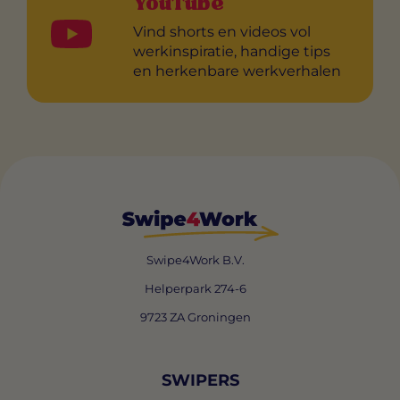
YouTube
Vind shorts en videos vol
werkinspiratie, handige tips
en herkenbare werkverhalen
Swipe4Work B.V.
Helperpark 274-6
9723 ZA Groningen
SWIPERS