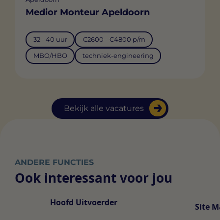
Medior Monteur Apeldoorn
32 - 40 uur
€2600 - €4800 p/m
MBO/HBO
techniek-engineering
Bekijk alle vacatures
ANDERE FUNCTIES
Ook interessant voor jou
Hoofd Uitvoerder
Site 