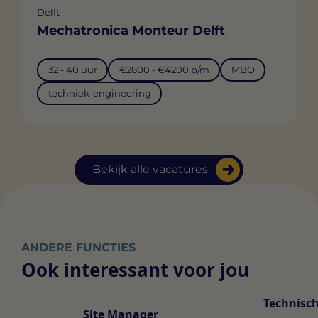
Delft
Mechatronica Monteur Delft
32 - 40 uur
€2800 - €4200 p/m
MBO
techniek-engineering
Bekijk alle vacatures
ANDERE FUNCTIES
Ook interessant voor jou
Technisch
Site Manager