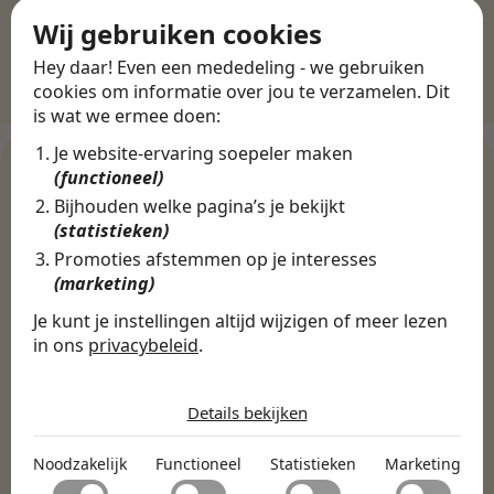
Wij gebruiken cookies
Hey daar! Even een mededeling - we gebruiken
cookies om informatie over jou te verzamelen. Dit
is wat we ermee doen:
Je website-ervaring soepeler maken
(functioneel)
Bijhouden welke pagina’s je bekijkt
WERKGEVERS
(statistieken)
Ontdek meer dan 500+
Promoties afstemmen op je interesses
werkgevers
(marketing)
Je kunt je instellingen altijd wijzigen of meer lezen
in ons
privacybeleid
.
Finance, HR & administratie
ICT
Horeca & Retail
De cookies die wij gebruiken per
Marketing & Communicatie
Sales & Inkoop
Beleid & Organisatie
categorie
Details bekijken
Onderwijs & Kinderopvang
Techniek, Productie, Logistiek & Groen
Noodzakelijk
Zorg & Welzijn
Noodzakelijk
Functioneel
Statistieken
Marketing
Noodzakelijke cookies helpen een website bruikbaar te
Functioneel