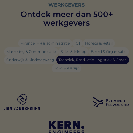
WERKGEVERS
Ontdek meer dan 500+
werkgevers
Finance, HR & administratie
ICT
Horeca & Retail
Marketing & Communicatie
Sales & Inkoop
Beleid & Organisatie
Onderwijs & Kinderopvang
Techniek, Productie, Logistiek & Groen
Zorg & Welzijn