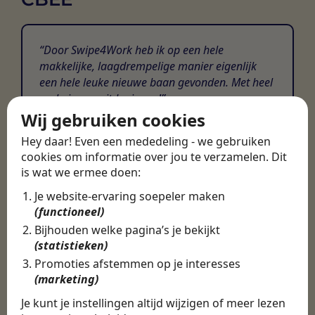
Door Swipe4Work heb ik op een hele
makkelijke, laagdrempelige manier eigenlijk
een hele leuke nieuwe baan gevonden. Met heel
veel nieuwe uitdagingen!
Wij gebruiken cookies
Martijn
Hey daar! Even een mededeling - we gebruiken
Certinia Consultant
cookies om informatie over jou te verzamelen. Dit
is wat we ermee doen:
Je website-ervaring soepeler maken
(functioneel)
Bijhouden welke pagina’s je bekijkt
(statistieken)
Promoties afstemmen op je interesses
(marketing)
Je kunt je instellingen altijd wijzigen of meer lezen