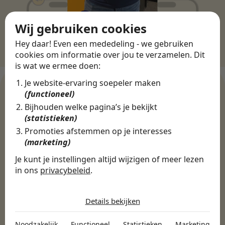
Wij gebruiken cookies
Hey daar! Even een mededeling - we gebruiken
cookies om informatie over jou te verzamelen. Dit
is wat we ermee doen:
Je website-ervaring soepeler maken
(functioneel)
Bijhouden welke pagina’s je bekijkt
WERKGEVERS
(statistieken)
Ontdek meer dan 500+
Promoties afstemmen op je interesses
werkgevers
(marketing)
Je kunt je instellingen altijd wijzigen of meer lezen
in ons
privacybeleid
.
Finance, HR & administratie
ICT
Horeca & Retail
De cookies die wij gebruiken per
Marketing & Communicatie
Sales & Inkoop
Beleid & Organisatie
categorie
Details bekijken
Onderwijs & Kinderopvang
Techniek, Productie, Logistiek & Groen
Noodzakelijk
Zorg & Welzijn
Noodzakelijk
Functioneel
Statistieken
Marketing