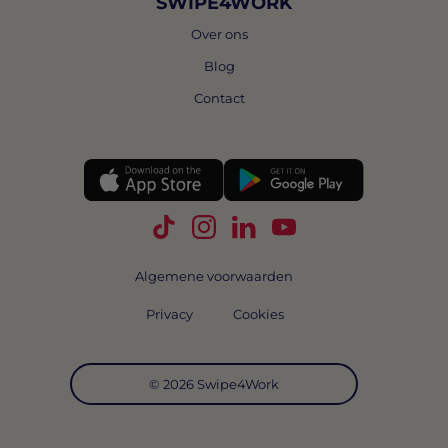
SWIPE4WORK
Over ons
Blog
Contact
Volg Swipe4Work op TikTok
Volg Swipe4Work op Instagra
Volg Swipe4Work op Link
Volg Swipe4Work o
Algemene voorwaarden
Privacy
Cookies
© 2026 Swipe4Work