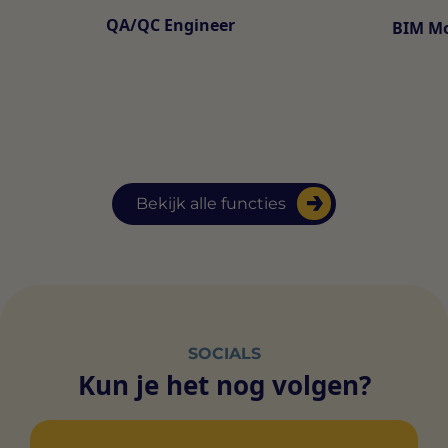
QA/QC Engineer
BIM Mo
Bekijk alle functies
SOCIALS
Kun je het nog volgen?