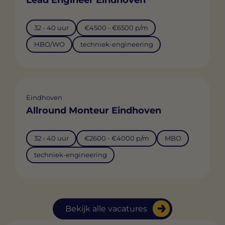
32 - 40 uur
€4500 - €6500 p/m
HBO/WO
techniek-engineering
Eindhoven
Allround Monteur Eindhoven
32 - 40 uur
€2600 - €4000 p/m
MBO
techniek-engineering
Bekijk alle vacatures