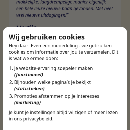
makkelijke, laagdrempelige manier eigenlijk
een hele leuke nieuwe baan gevonden. Met heel
veel nieuwe uitdagingen!
Martijn
Wij gebruiken cookies
Certinia Consultant
Hey daar! Even een mededeling - we gebruiken
cookies om informatie over jou te verzamelen. Dit
is wat we ermee doen:
Je website-ervaring soepeler maken
(functioneel)
Bijhouden welke pagina’s je bekijkt
(statistieken)
Promoties afstemmen op je interesses
(marketing)
Je kunt je instellingen altijd wijzigen of meer lezen
in ons
privacybeleid
.
De cookies die wij gebruiken per