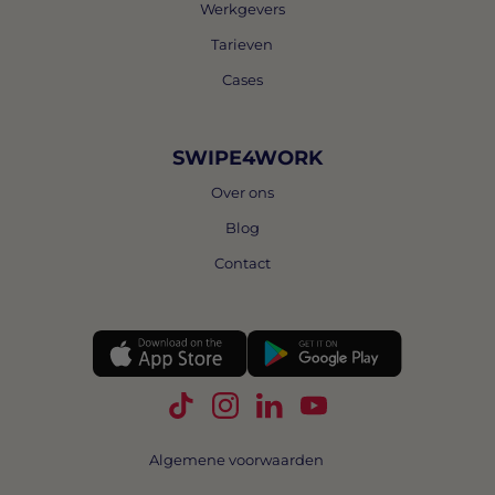
Werkgevers
Tarieven
Cases
SWIPE4WORK
Over ons
Blog
Contact
Volg Swipe4Work op TikTok
Volg Swipe4Work op Instagra
Volg Swipe4Work op Link
Volg Swipe4Work o
Algemene voorwaarden