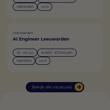
MBO/HBO
ict-it
Leeuwarden
AI Engineer Leeuwarden
32 - 40 uur
€4500 - €7000 p/m
HBO/WO
ict-it
Bekijk alle vacatures