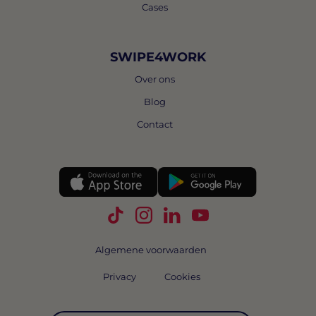
Cases
SWIPE4WORK
Over ons
Blog
Contact
Volg Swipe4Work op TikTok
Volg Swipe4Work op Instagra
Volg Swipe4Work op Link
Volg Swipe4Work o
Algemene voorwaarden
Privacy
Cookies