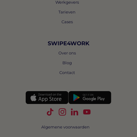
Werkgevers
Tarieven
Cases
SWIPE4WORK
Over ons
Blog
Contact
Volg Swipe4Work op TikTok
Volg Swipe4Work op Instagra
Volg Swipe4Work op Link
Volg Swipe4Work o
Algemene voorwaarden