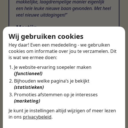
makkelijke, laagdrempelige manier eigenlijk
een hele leuke nieuwe baan gevonden. Met heel
veel nieuwe uitdagingen!
Martijn
Wij gebruiken cookies
Certinia Consultant
Hey daar! Even een mededeling - we gebruiken
cookies om informatie over jou te verzamelen. Dit
is wat we ermee doen:
Je website-ervaring soepeler maken
(functioneel)
Bijhouden welke pagina’s je bekijkt
(statistieken)
Promoties afstemmen op je interesses
(marketing)
Je kunt je instellingen altijd wijzigen of meer lezen
in ons
privacybeleid
.
De cookies die wij gebruiken per