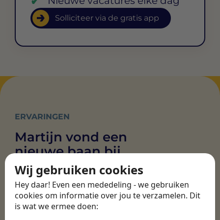
Nieuwe vacatures elke dag
Solliciteer via de gratis app
ERVARINGEN
Martijn vond een
nieuwe baan bij
CBEE
Wij gebruiken cookies
Hey daar! Even een mededeling - we gebruiken
cookies om informatie over jou te verzamelen. Dit
Door Swipe4Work heb ik op een hele
is wat we ermee doen:
makkelijke, laagdrempelige manier eigenlijk