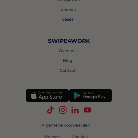
Tarieven
Cases
SWIPE4WORK
Over ons
Blog
Contact
Volg Swipe4Work op TikTok
Volg Swipe4Work op Instagra
Volg Swipe4Work op Link
Volg Swipe4Work o
Algemene voorwaarden
Privacy
Cookies