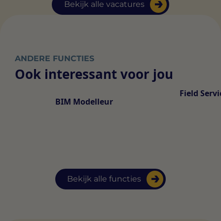
Bekijk alle vacatures
ANDERE FUNCTIES
Ook interessant voor jou
Field Serv
BIM Modelleur
Bekijk alle functies