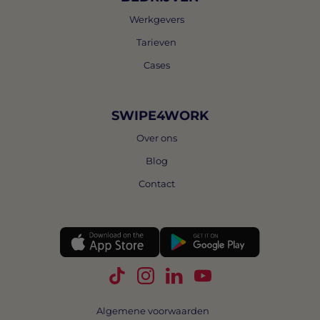
Werkgevers
Tarieven
Cases
SWIPE4WORK
Over ons
Blog
Contact
Volg Swipe4Work op TikTok
Volg Swipe4Work op Instagra
Volg Swipe4Work op Link
Volg Swipe4Work o
Algemene voorwaarden