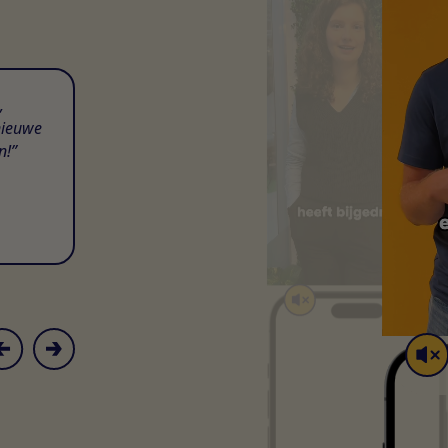
,
nieuwe
n!