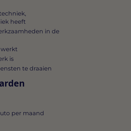
techniek,
iek heeft
erkzaamheden in de
 werkt
rk is
iensten te draaien
aarden
ruto per maand