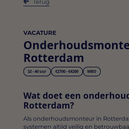
Terug
VACATURE
Onderhoudsmonte
Rotterdam
32 - 40 uur
€2700 - €4200
MBO
Wat doet een onderhou
Rotterdam?
Als
onderhoudsmonteur in Rotterd
systemen altijd veilig en betrouwbaa