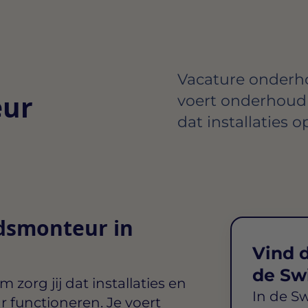
Vacature onderh
ur
voert onderhoud u
dat installaties 
dsmonteur in
Vind d
de Sw
am
zorg jij dat installaties en
In de S
r functioneren. Je voert