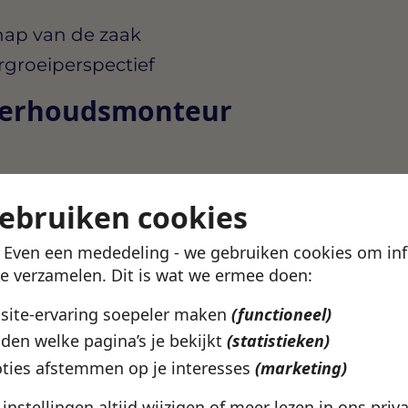
hap van de zaak
groeiperspectief
derhoudsmonteur
erk in de haven tot
gebruiken cookies
nstad.
! Even een mededeling - we gebruiken cookies om in
ge vacature
(met alle details
te verzamelen. Dit is wat we ermee doen:
e4Work-app
. Enthousiast?
ar je volgende baan!
bsite-ervaring soepeler maken
(functioneel)
den welke pagina’s je bekijkt
(statistieken)
 vacatures
ties afstemmen op je interesses
(marketing)
e instellingen altijd wijzigen of meer lezen in ons
priv