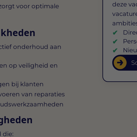
deze va
zorgt voor optimale
vacature
ambitie
jkheden
Dire
Pers
ectief onderhoud aan
Nieu
So
en op veiligheid en
en bij klanten
oeren van reparaties
oudswerkzaamheden
igheden
 die: