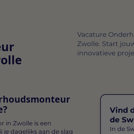
Vacature Onderh
ur
Zwolle. Start jou
innovatieve proje
olle
derhoudsmonteur
e?
Vind d
de Sw
 in Zwolle
is een
In de S
j je dagelijks aan de slag