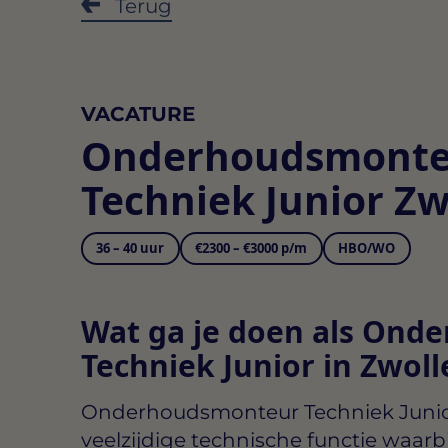
Terug
VACATURE
Onderhoudsmonte
Techniek Junior Zw
36 – 40 uur
€2300 – €3000 p/m
HBO/WO
Wat ga je doen als On
Techniek Junior in Zwoll
Onderhoudsmonteur Techniek Junior
veelzijdige technische functie waarbi