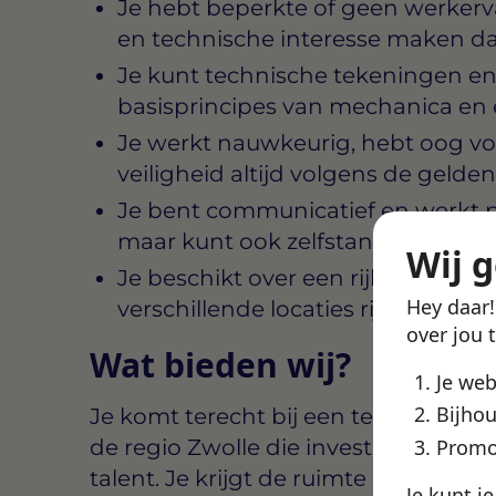
Je hebt beperkte of geen werkerv
en technische interesse maken d
Je kunt technische tekeningen en
basisprincipes van mechanica en 
Je werkt nauwkeurig, hebt oog voo
veiligheid altijd volgens de gelde
Je bent communicatief en werkt p
maar kunt ook zelfstandig eenvou
Wij 
Je beschikt over een rijbewijs B, 
Hey daar
verschillende locaties rijdt binnen
over jou 
Wat bieden wij?
Je we
Bijhou
Je komt terecht bij een technisch ge
de regio Zwolle die investeert in de
Promo
talent. Je krijgt de ruimte om te lere
Je kunt j