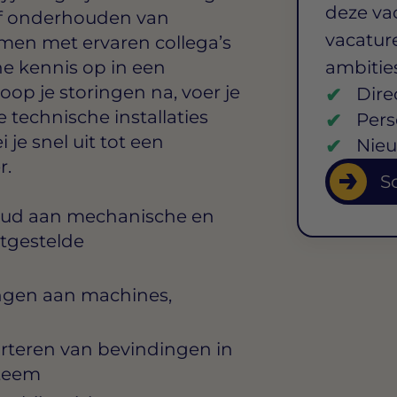
deze va
ief onderhouden van
vacature
amen met ervaren collega’s
he kennis op in een
ambitie
op je storingen na, voer je
Dire
e technische installaties
Pers
 je snel uit tot een
Nieu
r.
So
oud aan mechanische en
stgestelde
ngen aan machines,
orteren van bevindingen in
teem