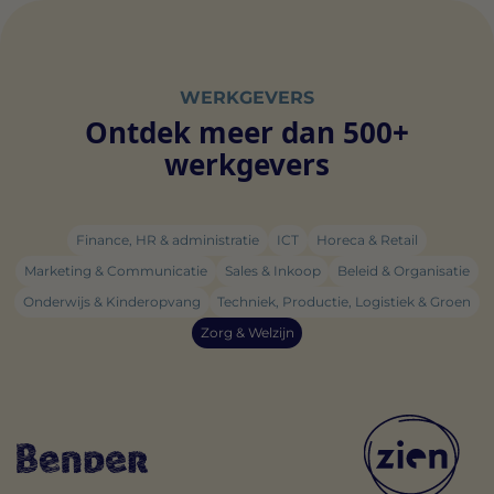
WERKGEVERS
Ontdek meer dan 500+
werkgevers
Finance, HR & administratie
ICT
Horeca & Retail
Marketing & Communicatie
Sales & Inkoop
Beleid & Organisatie
Onderwijs & Kinderopvang
Techniek, Productie, Logistiek & Groen
Zorg & Welzijn