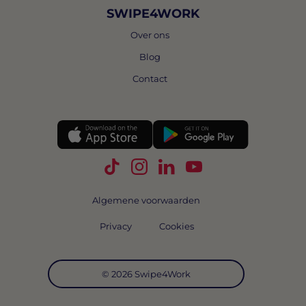
SWIPE4WORK
Over ons
Blog
Contact
Volg Swipe4Work op TikTok
Volg Swipe4Work op Instagra
Volg Swipe4Work op Link
Volg Swipe4Work o
Algemene voorwaarden
Privacy
Cookies
© 2026 Swipe4Work