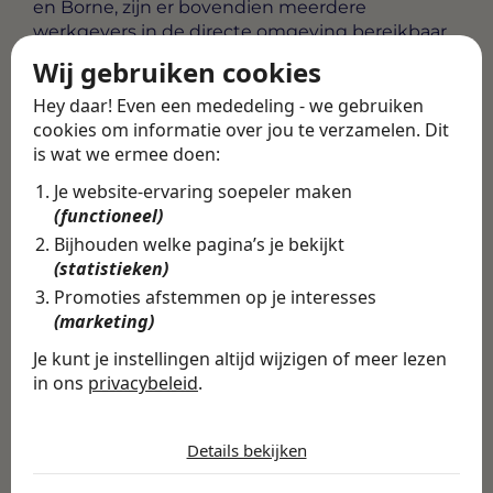
en Borne, zijn er bovendien meerdere
werkgevers in de directe omgeving bereikbaar.
Dit biedt je als begeleider de ruimte om de stap
Wij gebruiken cookies
te zetten die het beste past bij jouw ambities
Hey daar! Even een mededeling - we gebruiken
en persoonlijke situatie.
cookies om informatie over jou te verzamelen. Dit
is wat we ermee doen:
Alle vacatures
·
Career tips
Je website-ervaring soepeler maken
(functioneel)
Deel deze vacature
Terug
Bijhouden welke pagina’s je bekijkt
(statistieken)
Promoties afstemmen op je interesses
(marketing)
Vind de volledige
Je kunt je instellingen altijd wijzigen of meer lezen
in ons
privacybeleid
.
vacature in de
De cookies die wij gebruiken per
Swipe4Work app
categorie
Details bekijken
In de Swipe4Work-app vind je
Noodzakelijk