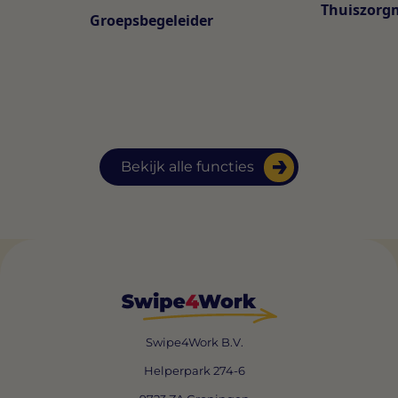
Thuiszorg
Groepsbegeleider
Bekijk alle functies
Swipe4Work B.V.
Helperpark 274-6