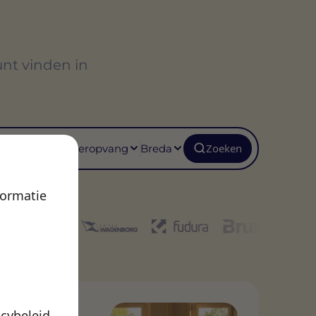
unt vinden in
roepsgroep
Stad
Zoeken
derwijs & Kinderopvang
Breda
formatie
D
acybeleid
.