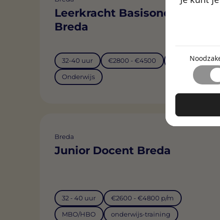
Leerkracht Basisonderwijs
De cooki
Breda
Noodzake
Noodzakelij
Function
paginanavig
Noodzake
32-40 uur
€2800 - €4500
PABO
Zonder deze
Met functio
Onderwijs
Statisti
de website z
waarin je je
Statistisch
Marketi
websites do
Marketingc
Niet-gecl
is om adver
Breda
gebruiker e
We zijn dag
Junior Docent Breda
samenwerken
32 - 40 uur
€2600 - €4800 p/m
MBO/HBO
onderwijs-training