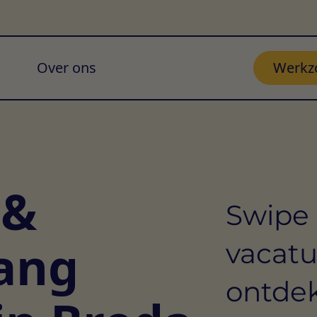
Over ons
Werkz
 &
Swipe 
ang
vacatu
ontdek