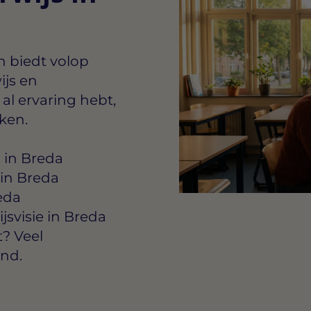
n biedt volop
ijs en
al ervaring hebt,
kken.
 in Breda
in Breda
eda
svisie in Breda
? Veel
ond.