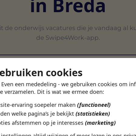
in Breda
t de onderwijs vacatures die je vandaag al k
de Swipe4Work-app.
Be
On
gebruiken cookies
! Even een mededeling - we gebruiken cookies om in
VERTROUWD DOOR 500+ WERKGEVERS IN NEDERLAN
te verzamelen. Dit is wat we ermee doen:
bsite-ervaring soepeler maken
(functioneel)
den welke pagina’s je bekijkt
(statistieken)
ties afstemmen op je interesses
(marketing)
e instellingen altijd wijzigen of meer lezen in ons
priv
Breda