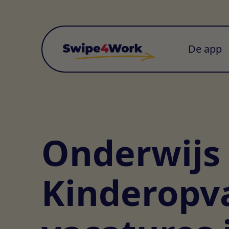
De app
Onderwijs
Kinderopv