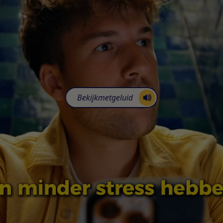
Bekijk
met
geluid