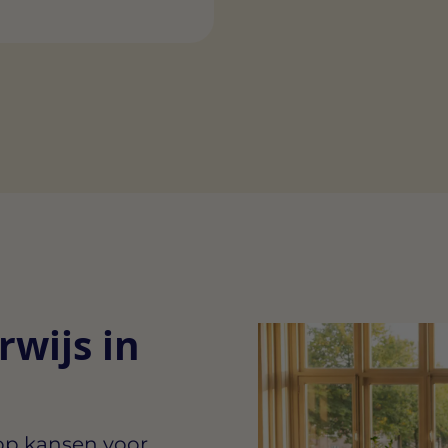
wijs in
lop kansen voor