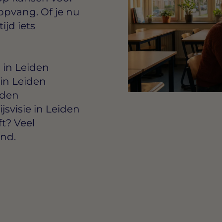
opvang. Of je nu
ijd iets
 in Leiden
in Leiden
iden
svisie in Leiden
t? Veel
ond.