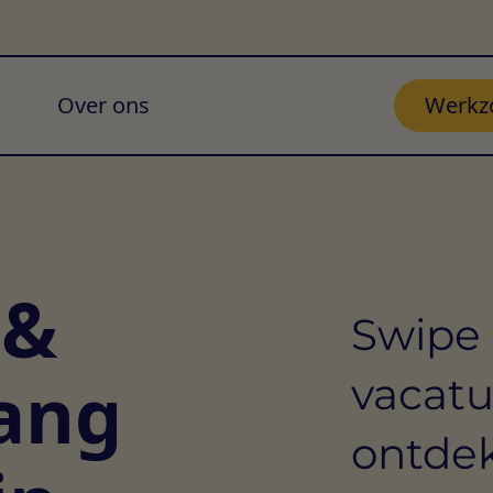
Over ons
Werkz
 &
Swipe 
ang
vacatu
ontdek