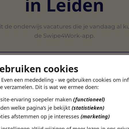
in Leiden
t de onderwijs vacatures die je vandaag al k
de Swipe4Work-app.
Ber
On
gebruiken cookies
! Even een mededeling - we gebruiken cookies om in
VERTROUWD DOOR 500+ WERKGEVERS IN NEDERLAN
te verzamelen. Dit is wat we ermee doen:
bsite-ervaring soepeler maken
(functioneel)
den welke pagina’s je bekijkt
(statistieken)
ties afstemmen op je interesses
(marketing)
e instellingen altijd wijzigen of meer lezen in ons
priv
Leiden