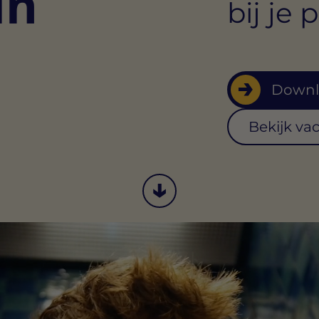
in
bij je 
Downl
Bekijk va