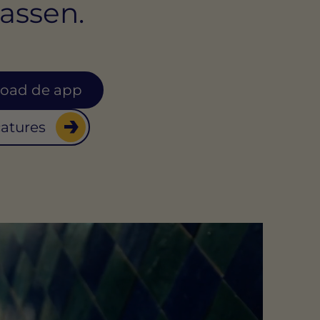
passen.
oad de app
catures