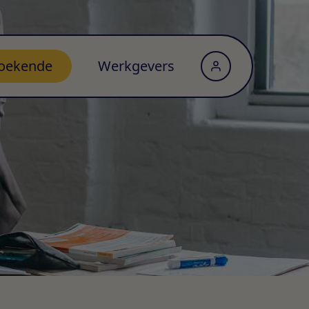
oekende
Werkgevers