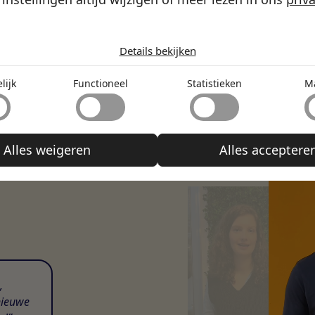
es die wij gebruiken per categorie
lijk
Details bekijken
ke cookies helpen een website bruikbaar te maken door basisfunc
eel
atie en toegang tot beveiligde delen van de website mogelijk te
lijk
Functioneel
Statistieken
M
 cookies kan de website niet naar behoren functioneren.
nele cookies kan een website informatie onthouden welke de ma
eken
ich gedraagt of eruitziet verandert, zoals de taal van je voorkeur
 bevindt.
e cookies helpen website-eigenaren te begrijpen hoe bezoekers 
ng
Alles weigeren
Alles acceptere
or anoniem informatie te verzamelen en te rapporteren.
ookies worden gebruikt om bezoekers op websites te volgen. De
assificeerd
tenties weer te geven die relevant en aantrekkelijk zijn voor de i
n daardoor waardevoller voor uitgevers en externe adverteerders
elijks bezig met het sorteren van niet-geclassificeerde cookies, w
 met de leveranciers van elke cookie.
,
nieuwe