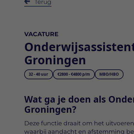
Terug
VACATURE
Onderwijsassisten
Groningen
32 - 40 uur
€2800 - €4800 p/m
MBO/HBO
Wat ga je doen als Onde
Groningen?
Deze functie draait om het uitvoe
waarbij aandacht en afstemming belan