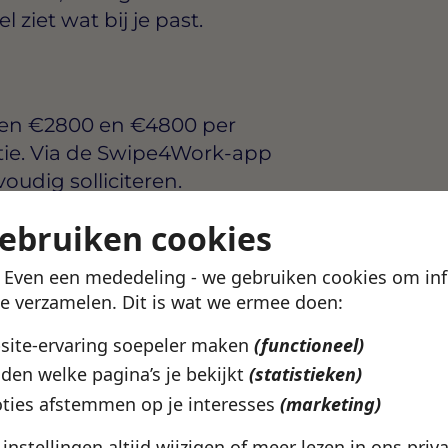
ziet wat bij je past.
sen
€2800 en €4800 per
tie. Via de Swipe4Work-app
voudig solliciteren.
gebruiken cookies
ningen? Bekijk het
roningen
pagina.
! Even een mededeling - we gebruiken cookies om in
te verzamelen. Dit is wat we ermee doen:
ze vacature
bsite-ervaring soepeler maken
(functioneel)
den welke pagina’s je bekijkt
(statistieken)
ties afstemmen op je interesses
(marketing)
e instellingen altijd wijzigen of meer lezen in ons
priv