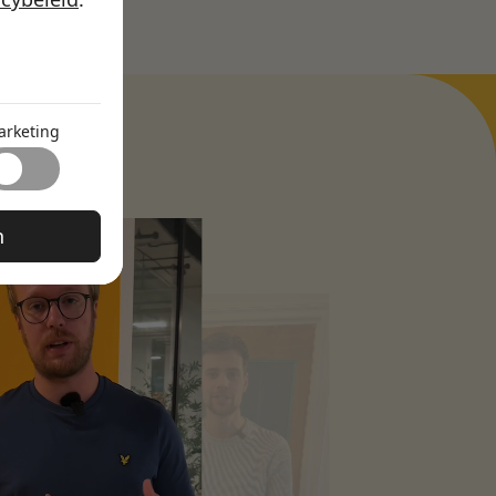
ties zoals
 maken.
arketing
nier waarop
 of de regio
omgaan met
n
 bedoeling
ndividuele
.
aarbij we