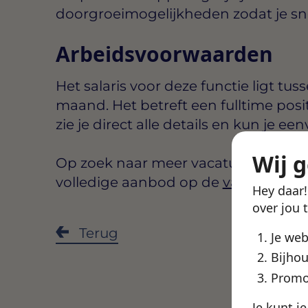
doorgroeimogelijkheden zodat je snel 
Arbeidsvoorwaarden
Het salaris voor deze functie ligt tus
maand
. Het betreft een
fulltime
posi
zie je direct alle details en kun je een
Wij 
Op zoek naar meer vacatures in Gro
volledige aanbod op de
vacatures G
Hey daar
over jou 
Deel de
Terug
Je we
Bijhou
Promo
Je kunt j