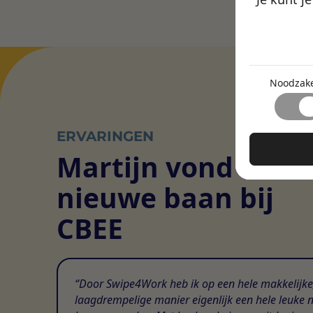
De cooki
Noodzake
Noodzakelij
Function
paginanavig
Noodzake
Zonder deze
Met functio
Statisti
de website z
waarin je je
Statistisch
ERVARINGEN
Marketi
websites do
Martijn vond een
Marketingc
Niet-gecl
is om adver
nieuwe baan bij
gebruiker e
We zijn dag
samenwerken
CBEE
Door Swipe4Work heb ik op een hele makkelijke
laagdrempelige manier eigenlijk een hele leuke 