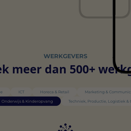
WERKGEVERS
k meer dan 500+ werk
ie
ICT
Horeca & Retail
Marketing & Communic
Onderwijs & Kinderopvang
Techniek, Productie, Logistiek &