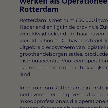
Werken als Operationeel
Rotterdam
Rotterdam is met ruim 650.000 inwo
Nederland en ligt in de provincie Zui
wereldwijd bekend om haar haven, di
wereld behoort. Die haven is tegelij
uitgebreid ecosysteem van logistieke
groothandelsorganisaties, productie
distributiecentra. Voor een operatio
daarmee een van de aantrekkelijkst
land.
In en rondom Rotterdam zijn grote in
bedrijventerreinen gevestigd waar c
inkoopprofessionals die operatione
houden. Sectoren als petrochemie, 