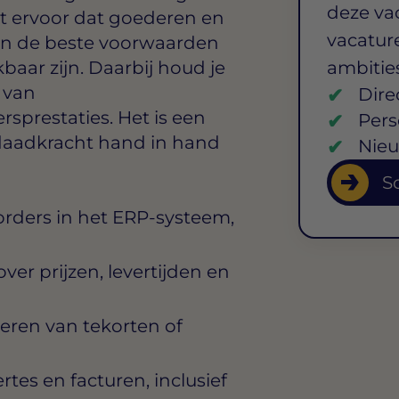
deze va
gt ervoor dat goederen en
vacature
en de beste voorwaarden
baar zijn. Daarbij houd je
ambitie
 van
Dire
rsprestaties. Het is een
Pers
daadkracht hand in hand
Nieu
So
rders in het ERP-systeem,
er prijzen, levertijden en
eren van tekorten of
tes en facturen, inclusief