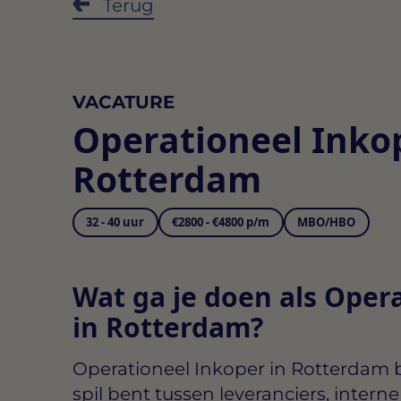
Terug
VACATURE
Operationeel Inko
Rotterdam
32 - 40 uur
€2800 - €4800 p/m
MBO/HBO
Wat ga je doen als Oper
in Rotterdam?
Operationeel Inkoper in Rotterdam
b
spil bent tussen leveranciers, intern