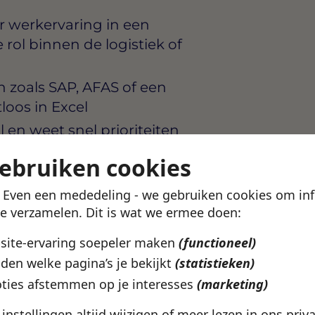
r werkervaring in een
rol binnen de logistiek of
 zoals SAP, AFAS of een
loos in Excel
 en weet snel prioriteiten
der druk staan
gebruiken cookies
ern met collega’s als
beheerst de Nederlandse én
! Even een mededeling - we gebruiken cookies om in
te verzamelen. Dit is wat we ermee doen:
ssingen: als een levering
bsite-ervaring soepeler maken
(functioneel)
actie
den welke pagina’s je bekijkt
(statistieken)
ties afstemmen op je interesses
(marketing)
e instellingen altijd wijzigen of meer lezen in ons
priv