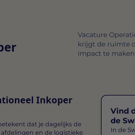
Vacature Operati
per
krijgt de ruimte 
impact te maken 
ationeel Inkoper
Vind d
de Sw
etekent dat je dagelijks de
In de S
e afdelingen en de logistieke