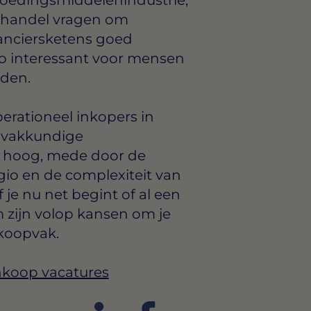
e handel vragen om
ranciersketens goed
gio interessant voor mensen
eden.
erationeel inkopers in
r vakkundige
el hoog, mede door de
gio en de complexiteit van
 je nu net begint of al een
m zijn volop kansen om je
nkoopvak.
Inkoop vacatures