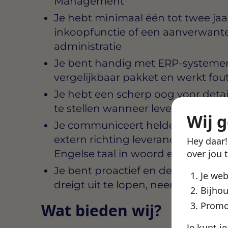
Management
Je hebt minimaal één tot twee jaa
inkoopfunctie of een aanverwante 
administratie
Je bent handig met ERP-systemen
vergelijkbaar pakket en werkt fout
Je hebt een scherp oog voor detail
te stellen wanneer levertijden on
Wij 
Je communiceert helder, zowel int
extern richting leveranciers, en 
Hey daar
Engelse taal in woord en geschrift
over jou 
Je bent proactief en denkt in oplo
Je we
dreigt uit te lopen, neem jij direct 
Bijhou
Promo
Wat bieden wij?
Je kunt j