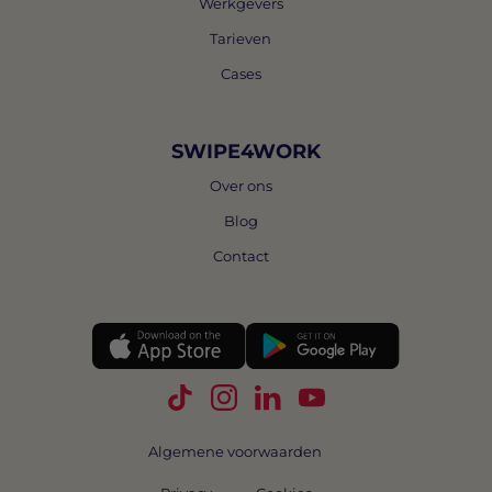
Werkgevers
Tarieven
Cases
SWIPE4WORK
Over ons
Blog
Contact
Volg Swipe4Work op TikTok
Volg Swipe4Work op Instagra
Volg Swipe4Work op Link
Volg Swipe4Work o
Algemene voorwaarden