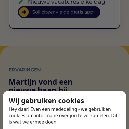
Nieuwe vacatures elke dag
Solliciteer via de gratis app
ERVARINGEN
Martijn vond een
nieuwe baan bij
CBEE
Wij gebruiken cookies
Hey daar! Even een mededeling - we gebruiken
cookies om informatie over jou te verzamelen. Dit
Door Swipe4Work heb ik op een hele
is wat we ermee doen:
makkelijke, laagdrempelige manier eigenlijk