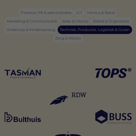
Finance, HR & administratie
ICT
Horeca & Retail
Marketing & Communicatie
Sales & Inkoop
Beleid & Organisatie
Onderwijs & Kinderopvang
Techniek, Productie, Logistiek & Groen
Zorg & Welzijn