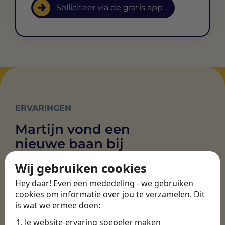
Solliciteer via de gratis app
ERVARINGEN
Martijn vond een
nieuwe baan bij
CBEE
Wij gebruiken cookies
Hey daar! Even een mededeling - we gebruiken
Door Swipe4Work heb ik op een hele
cookies om informatie over jou te verzamelen. Dit
is wat we ermee doen:
makkelijke, laagdrempelige manier eigenlijk
een hele leuke nieuwe baan gevonden. Met heel
Je website-ervaring soepeler maken