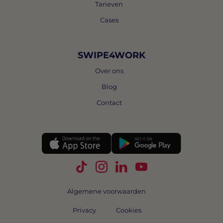
Tarieven
Cases
SWIPE4WORK
Over ons
Blog
Contact
Volg Swipe4Work op TikTok
Volg Swipe4Work op Instagra
Volg Swipe4Work op Link
Volg Swipe4Work o
Algemene voorwaarden
Privacy
Cookies