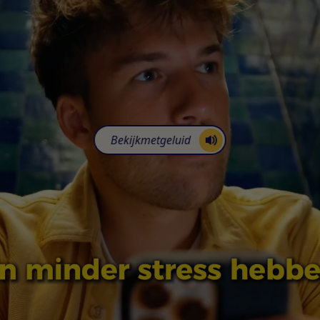
Bekijk
met
geluid