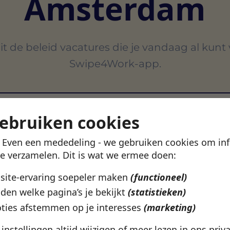
Amsterdam
t de beleid vacatures die je vandaag al kunt
Swipe4Work-app.
Be
B
gebruiken cookies
! Even een mededeling - we gebruiken cookies om in
VERTROUWD DOOR 500+ WERKGEVERS IN NEDERLAN
te verzamelen. Dit is wat we ermee doen:
bsite-ervaring soepeler maken
(functioneel)
den welke pagina’s je bekijkt
(statistieken)
ties afstemmen op je interesses
(marketing)
e instellingen altijd wijzigen of meer lezen in ons
priv
Amsterdam