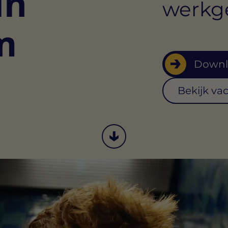
in
werkge
m
Downl
Bekijk va