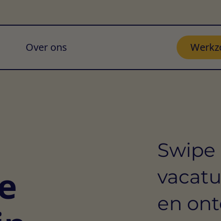
Over ons
Werkz
Swipe 
e
vacat
en ont