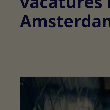
vacatures 
Amsterda