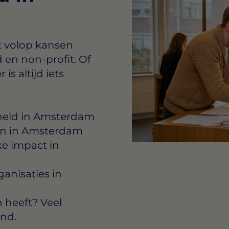
t volop kansen
d en non-profit. Of
is altijd iets
rheid in Amsterdam
gen in Amsterdam
ke impact in
anisaties in
heeft? Veel
ond.