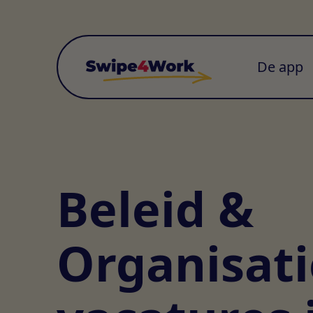
De app
Beleid &
Organisati