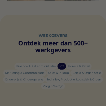
WERKGEVERS
Ontdek meer dan 500+
werkgevers
Finance, HR & administratie
ICT
Horeca & Retail
Marketing & Communicatie
Sales & Inkoop
Beleid & Organisatie
Onderwijs & Kinderopvang
Techniek, Productie, Logistiek & Groen
Zorg & Welzijn