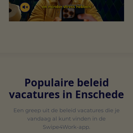
Populaire beleid
vacatures in Enschede
Een greep uit de beleid vacatures die je
vandaag al kunt vinden in de
Swipe4Work-app.