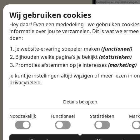
Wij gebruiken cookies
Hey daar! Even een mededeling - we gebruiken cookie
informatie over jou te verzamelen. Dit is wat we ermee
doen:
Je website-ervaring soepeler maken
(functioneel)
Bijhouden welke pagina’s je bekijkt
(statistieken)
Promoties afstemmen op je interesses
(marketing)
Je kunt je instellingen altijd wijzigen of meer lezen in o
privacybeleid
.
De cookies die wij gebruiken per categori
Download de
1
Maak een profiel
Details bekijken
Noodzakelijk
Download de
Noodzakelijke cookies helpen een website bruikbaar te mak
Noodzakelijk
Functioneel
Statistieken
Mark
2
Swipe door vacatures
Functioneel
door basisfuncties zoals paginanavigatie en toegang tot
beveiligde delen van de website mogelijk te maken. Zonder 
Met functionele cookies kan een website informatie onthou
cookies kan de website niet naar behoren functioneren.
Statistieken
welke de manier waarop de website zich gedraagt of eruitzie
verandert, zoals de taal van je voorkeur of de regio waarin je
3
Match met werkgevers
Statistische cookies helpen website-eigenaren te begrijpen 