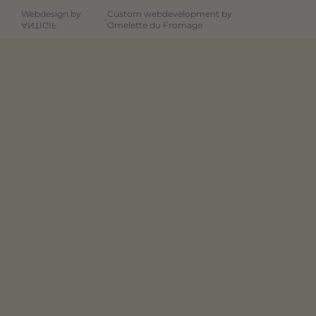
Webdesign by
Custom webdevelopment by
-
Omelette du Fromage
ANTIGIF