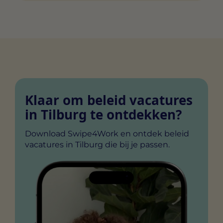
interesse. Als de werkgever ook
Ja, Swipe4Work is volledig gratis voor
geïnteresseerd is, heb je een match en kun je
werkzoekenden. Je kunt onbeperkt swipen,
direct chatten.
matchen en chatten met werkgevers zonder
dat het je iets kost.
Klaar om beleid vacatures
in Tilburg te ontdekken?
Download Swipe4Work en ontdek beleid
vacatures in Tilburg die bij je passen.