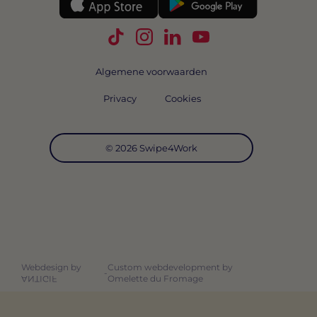
Volg Swipe4Work op TikTok
Volg Swipe4Work op Instagra
Volg Swipe4Work op Link
Volg Swipe4Work o
Algemene voorwaarden
Privacy
Cookies
© 2026 Swipe4Work
Webdesign by
Custom webdevelopment by
-
Omelette du Fromage
ANTIGIF