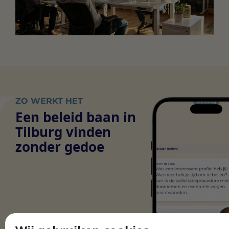
ZO WERKT HET
Een beleid baan in
Tilburg vinden
zonder gedoe