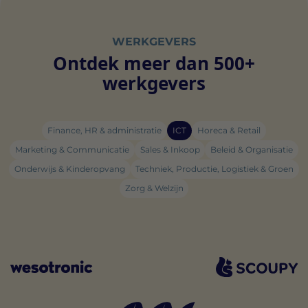
WERKGEVERS
Ontdek meer dan 500+
werkgevers
Finance, HR & administratie
ICT
Horeca & Retail
Marketing & Communicatie
Sales & Inkoop
Beleid & Organisatie
Onderwijs & Kinderopvang
Techniek, Productie, Logistiek & Groen
Zorg & Welzijn