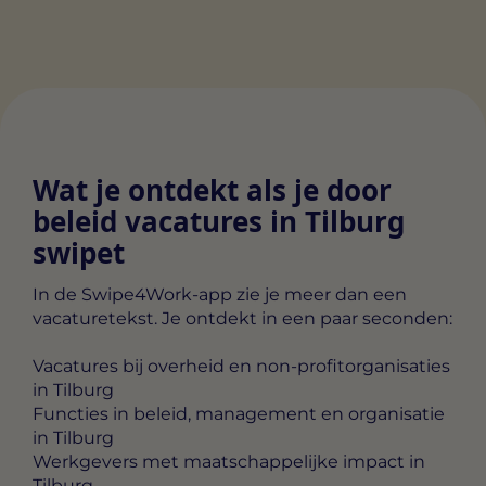
Niet-geclassificeerd
volgen. De bedoeling is om advertenties weer te geven die
relevant en aantrekkelijk zijn voor de individuele gebruiker 
We zijn dagelijks bezig met het sorteren van niet-geclassific
daardoor waardevoller voor uitgevers en externe adverteerd
cookies, waarbij we samenwerken met de leveranciers van e
cookie.
Wat je ontdekt als je door
beleid vacatures in Tilburg
swipet
In de Swipe4Work-app zie je meer dan een
vacaturetekst. Je ontdekt in een paar seconden:
Vacatures bij overheid en non-profitorganisaties
in Tilburg
Functies in beleid, management en organisatie
in Tilburg
Werkgevers met maatschappelijke impact in
Tilburg