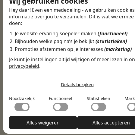
Wij gebruiken cookies
Hey daar! Even een mededeling - we gebruiken cookie
informatie over jou te verzamelen. Dit is wat we ermee
doen:
Je website-ervaring soepeler maken
(functioneel)
Bijhouden welke pagina’s je bekijkt
(statistieken)
Promoties afstemmen op je interesses
(marketing)
Je kunt je instellingen altijd wijzigen of meer lezen in o
Download de
1
Maak een profiel
privacybeleid
.
De cookies die wij gebruiken per categori
Download de
Details bekijken
2
Swipe door vacatures
Noodzakelijk
Noodzakelijke cookies helpen een website bruikbaar te mak
Noodzakelijk
Functioneel
Statistieken
Mark
Functioneel
door basisfuncties zoals paginanavigatie en toegang tot
beveiligde delen van de website mogelijk te maken. Zonder 
3
Match met werkgevers
Met functionele cookies kan een website informatie onthou
cookies kan de website niet naar behoren functioneren.
Statistieken
welke de manier waarop de website zich gedraagt of eruitzie
verandert, zoals de taal van je voorkeur of de regio waarin je
Statistische cookies helpen website-eigenaren te begrijpen 
Alles weigeren
Alles accepteren
bevindt.
Marketing
bezoekers omgaan met websites door anoniem informatie t
verzamelen en te rapporteren.
Marketingcookies worden gebruikt om bezoekers op website