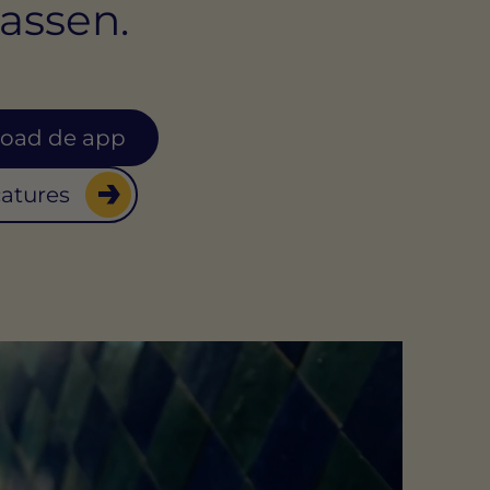
passen.
oad de app
catures