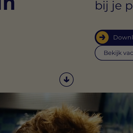
in
bij je 
Downl
Bekijk va