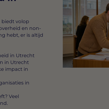
 biedt volop
 overheid en non-
g hebt, er is altijd
eid in Utrecht
n in Utrecht
ke impact in
anisaties in
ft? Veel
ond.