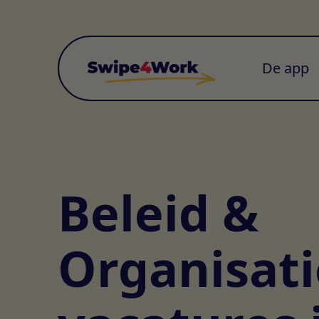
De app
Beleid &
Organisati