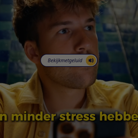
Bekijk
met
geluid