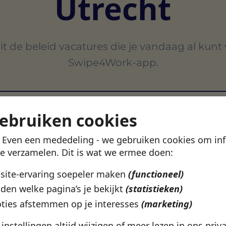
Utrecht
t de beleid vacatures die je vandaag al kunt
Swipe4Work-app.
gebruiken cookies
! Even een mededeling - we gebruiken cookies om in
VERTROUWD DOOR 500+ WERKGEVERS IN NEDERLAN
te verzamelen. Dit is wat we ermee doen:
bsite-ervaring soepeler maken
(functioneel)
den welke pagina’s je bekijkt
(statistieken)
ties afstemmen op je interesses
(marketing)
e instellingen altijd wijzigen of meer lezen in ons
priv
Utrecht