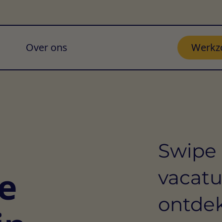
Over ons
Werkz
Swipe 
e
vacatu
ontdek